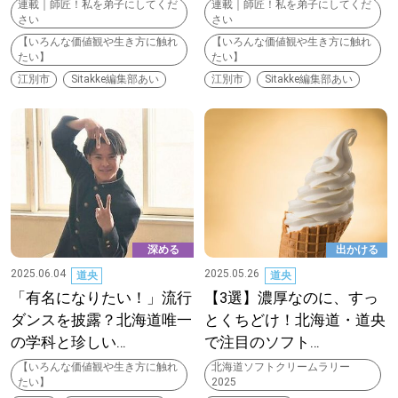
連載｜師匠！私を弟子にしてくだ
連載｜師匠！私を弟子にしてくだ
さい
さい
パートナーメディア
Sitakkeパートナー
【いろんな価値観や生き方に触れ
【いろんな価値観や生き方に触れ
たい】
たい】
運営会社
広告掲載
江別市
Sitakke編集部あい
江別市
Sitakke編集部あい
情報提供・お問い合わせ
利用規約
プライバシーポリシー
閉じる
深める
出かける
2025.06.04
2025.05.26
道央
道央
「有名になりたい！」流行
【3選】濃厚なのに、すっ
ダンスを披露？北海道唯一
とくちどけ！北海道・道央
の学科と珍しい…
で注目のソフト…
【いろんな価値観や生き方に触れ
北海道ソフトクリームラリー
たい】
2025