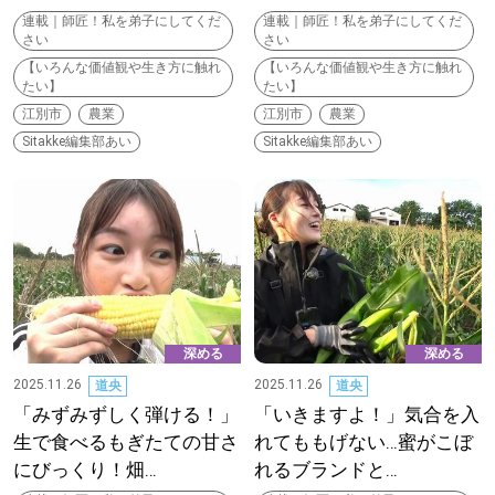
【道央のお気に入りを見つけたい】
連載｜師匠！私を弟子にしてくだ
連載｜師匠！私を弟子にしてくだ
さい
さい
【道北のお気に入りを見つけたい】
【いろんな価値観や生き方に触れ
【いろんな価値観や生き方に触れ
たい】
たい】
【道東のお気に入りを見つけたい】
江別市
農業
江別市
農業
Sitakke編集部あい
Sitakke編集部あい
北海道で暮らす、あなたとつくる、
明日への”きっかけ”WEBマガジン
深める
深める
2025.11.26
2025.11.26
道央
道央
「みずみずしく弾ける！」
「いきますよ！」気合を入
生で食べるもぎたての甘さ
れてももげない…蜜がこぼ
にびっくり！畑…
れるブランドと…