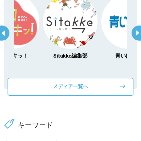
今日ドキッ！
Sitakke編集部
青いぽす
メディア一覧へ
キーワード