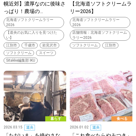
幌近郊】濃厚なのに後味さ
【北海道ソフトクリームラ
っぱり！農場の…
リー2026】
深める
北海道ソフトクリームラリー
北海道ソフトクリームラリー
2026
2026
ゆるむ
【道央のお気に入りを見つけた
店舗情報：北海道ソフトクリーム
い】
ラリー2026
江別市
千歳市
岩見沢市
ソフトクリーム
江別市
SitakkeTV
ソフトクリーム
スイーツ
Sitakke編集部 IKU
LOCAL
ローカルエリア
all
札幌
道北
暮らす
食べる
2026.03.15
2026.01.02
道央
道央
道南
「ただいま」を絶やさな
「これ食べたらやみつき」