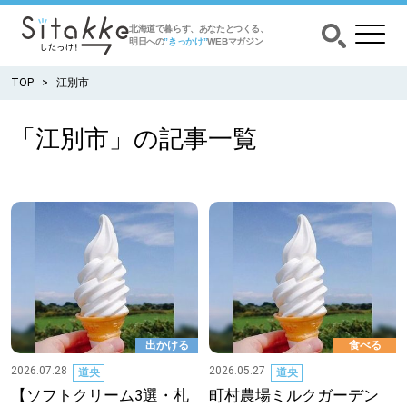
北海道で暮らす、あなたとつくる、
明日への
”きっかけ”
WEBマガジン
TOP
江別市
「江別市」の記事一覧
CATEGORY
カテゴリー
食べる
出かける
暮らす
出かける
食べる
みがく
2026.07.28
2026.05.27
道央
道央
【ソフトクリーム3選・札
町村農場ミルクガーデン
育む