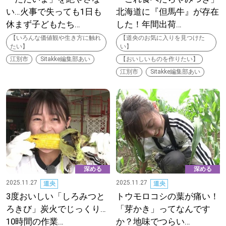
い…火事で失っても1日も
北海道に『但馬牛』が存在
道東
休まず子どもたち…
した！年間出荷…
【いろんな価値観や生き方に触れ
【道央のお気に入りを見つけた
道央
たい】
い】
江別市
Sitakke編集部あい
【おいしいものを作りたい】
江別市
Sitakke編集部あい
KEYWORD
キーワード
Sitakke編集部あい
【いろんな価値観や生き方に触れたい】
Sitakke編集部 IKU
【まったり楽しみたい】
深める
深める
【暮らしの知恵を身につけたい】
札幌市
2025.11.27
2025.11.27
道央
道央
3度おいしい「しろみつと
トウモロコシの葉が痛い！
【札幌のお気に入りを見つけたい】
ろきび」炭火でじっくり…
「芽かき」ってなんです
10時間の作業…
か？地味でつらい…