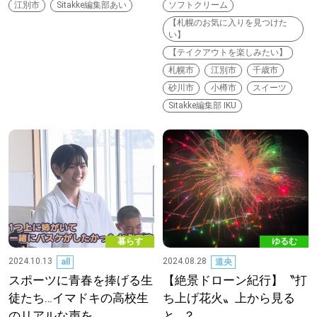
江別市
Sitakke編集部あい
ソフトクリーム
【札幌のお気に入りを見つけた
い】
【テイクアウトを楽しみたい】
札幌市
江別市
千歳市
砂川市
小樽市
スイーツ
Sitakke編集部 IKU
暮らす
ゆるむ
2024.10.13
2024.08.28
all
道央
スポーツに青春を捧げる生
【絶景ドローン紀行】〝打
徒たち…イマドキの高校生
ち上げ花火〟上から見る
のリアルな声を…
と...？