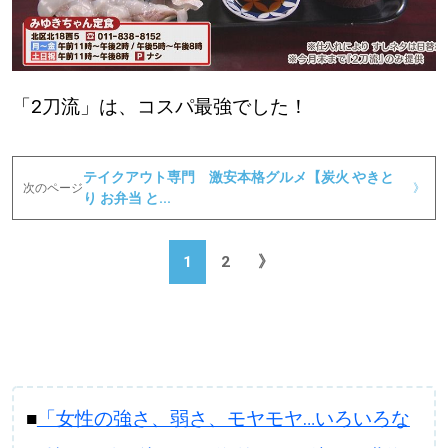
「2刀流」は、コスパ最強でした！
テイクアウト専門 激安本格グルメ【炭火 やきと
次のページ
》
り お弁当 と...
1
2
》
■
「女性の強さ、弱さ、モヤモヤ…いろいろな