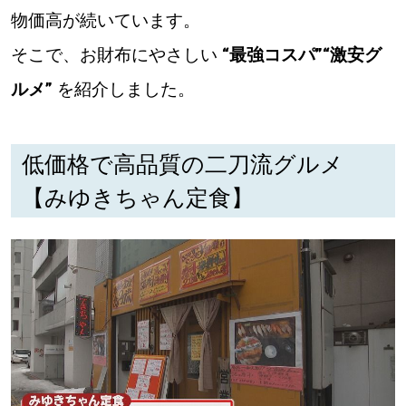
物価高が続いています。
道東
そこで、お財布にやさしい
“最強コスパ”“激安グ
道央
ルメ”
を紹介しました。
KEYWORD
キーワード
低価格で高品質の二刀流グルメ
【みゆきちゃん定食】
Sitakke編集部あい
【いろんな価値観や生き方に触れたい】
Sitakke編集部 IKU
【まったり楽しみたい】
【暮らしの知恵を身につけたい】
札幌市
【札幌のお気に入りを見つけたい】