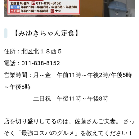
【道央のお気に入りを見つけたい】
【道北のお気に入りを見つけたい】
【みゆきちゃん定食】
【道東のお気に入りを見つけたい】
住所：北区北１８西５
電話：011-838-8152
営業時間：月～金 午前11時～午後2時/午後5時
北海道で暮らす、あなたとつくる、
～午後8時
明日への”きっかけ”WEBマガジン
土日祝 午後11時～午後8時
店を切り盛りしてるのは、佐藤さんご夫妻。 さっ
そく「最強コスパのグルメ」を教えてください！