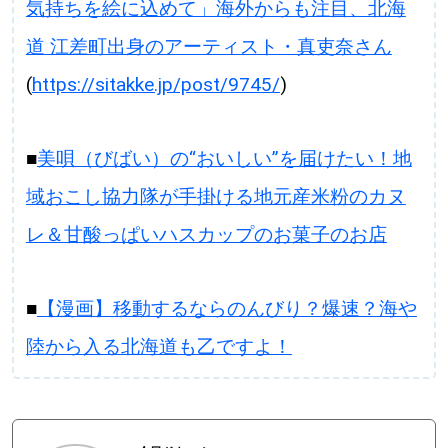
気持ちを絵に込めて」海外からも注目、北海
道 江差町出身のアーティスト・真吏奈さん
(
https://sitakke.jp/post/9745/
)
■
美唄（びばい）の“おいしい”を届けたい！地
域おこし協力隊が手掛ける地元産米粉のカヌ
レ＆甘酸っぱいハスカップのお菓子のお店
■
【漫画】移動するならのんびり？爆速？海や
陸から入る北海道も乙ですよ！