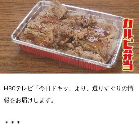
深める
ゆるむ
SitakkeTV
LOCAL
ローカルエリア
all
HBCテレビ「今日ドキッ」より、選りすぐりの情
報をお届けします。
札幌
道北
＊＊＊
道南