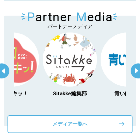
P
artner
M
edia
パートナーメディア
Sitakke編集部
青いぽすと
「北海道３大
動物」プロシ
メディア一覧へ