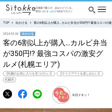
北海道で暮らす、あなたとつくる、
明日への
”きっかけ”
WEBマガジン
TOP
出かける
客の6割以上が購入…カルビ弁当が350円!? 最強コスパの激
2024.03.30
出かける
客の6割以上が購入…カルビ弁当
CATEGORY
カテゴリー
が350円!? 最強コスパの激安グ
食べる
ルメ(札幌エリア)
出かける
【札幌のお気に入りを見つけたい】
【テイクアウトを楽しみたい】
札幌市
暮らす
今日ドキッ！
みがく
育む