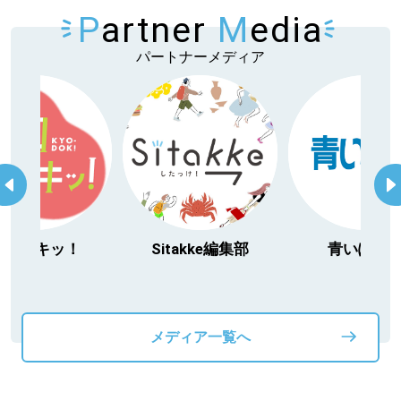
P
artner
M
edia
パートナーメディア
今日ドキッ！
Sitakke編集部
青いぽす
メディア一覧へ