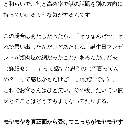
【札幌のお気に入りを見つけたい】
と和らいで、割と高確率で話の話題を別の方向に
持っていけるような気がするんです。
【道央のお気に入りを見つけたい】
【道北のお気に入りを見つけたい】
この場合はあたしだったら、「そうなんだ〜、そ
【道東のお気に入りを見つけたい】
れで思い出したんだけどあたしね、誕生日プレゼ
ントが焼肉屋の網だったことがあるんだけどぉ……
（詳細略）……」って話すと思うの（何言ってん
の？！って感じかもだけど、これ実話です）。
北海道で暮らす、あなたとつくる、
これでお客さんはひと笑い。その後、たいてい彼
明日への”きっかけ”WEBマガジン
氏とのことはどうでもよくなってたりする。
モヤモヤを真正面から受けてこっちがモヤモヤす