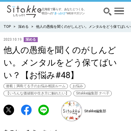
北海道で暮らす、あなたとつくる、
明日への
”きっかけ”
WEBマガジン
TOP
深める
他人の愚痴を聞くのがしんどい。メンタルをどう保てばいい？
2023.10.19
深める
他人の愚痴を聞くのがしんど
CATEGORY
カテゴリー
い。メンタルをどう保てばい
食べる
い？【お悩み#48】
出かける
連載｜満島てる子のお悩み相談ルーム
お悩み
【いろんな価値観や生き方に触れたい】
Sitakke編集部 ナベ子
暮らす
Sitakke編集部
みがく
育む