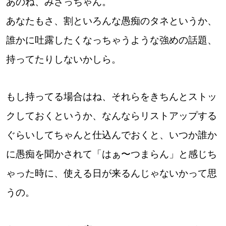
あのね、みさっちゃん。
あなたもさ、割といろんな愚痴のタネというか、
深める
誰かに吐露したくなっちゃうような強めの話題、
ゆるむ
持ってたりしないかしら。
SitakkeTV
もし持ってる場合はね、それらをきちんとストッ
LOCAL
クしておくというか、なんならリストアップする
ローカルエリア
ぐらいしてちゃんと仕込んでおくと、いつか誰か
all
に愚痴を聞かされて「はぁ〜つまらん」と感じち
札幌
ゃった時に、使える日が来るんじゃないかって思
うの。
道北
道南