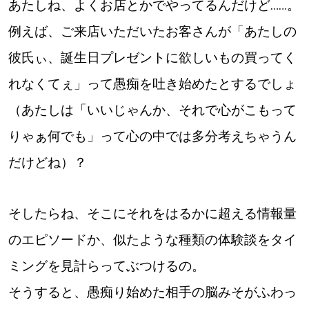
あたしね、よくお店とかでやってるんだけど……。
道東
例えば、ご来店いただいたお客さんが「あたしの
彼氏ぃ、誕生日プレゼントに欲しいもの買ってく
道央
れなくてぇ」って愚痴を吐き始めたとするでしょ
（あたしは「いいじゃんか、それで心がこもって
KEYWORD
キーワード
りゃぁ何でも」って心の中では多分考えちゃうん
Sitakke編集部あい
だけどね）？
【いろんな価値観や生き方に触れたい】
そしたらね、そこにそれをはるかに超える情報量
Sitakke編集部 IKU
のエピソードか、似たような種類の体験談をタイ
【暮らしの知恵を身につけたい】
ミングを見計らってぶつけるの。
【まったり楽しみたい】
札幌市
そうすると、愚痴り始めた相手の脳みそがふわっ