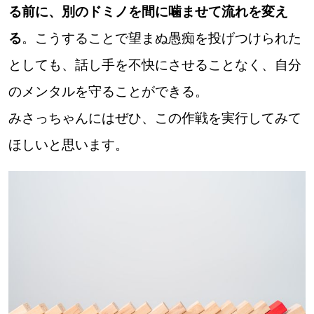
る前に、別のドミノを間に噛ませて流れを変え
る
。こうすることで望まぬ愚痴を投げつけられた
パートナーメディア
Sitakkeパートナー
としても、話し手を不快にさせることなく、自分
運営会社
広告掲載
のメンタルを守ることができる。
みさっちゃんにはぜひ、この作戦を実行してみて
情報提供・お問い合わせ
利用規約
ほしいと思います。
プライバシーポリシー
閉じる