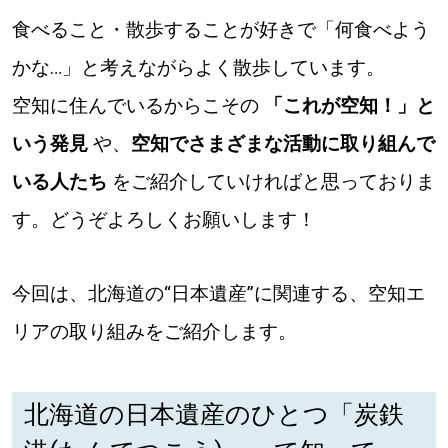
食べること・散歩することが好きで「何食べよう
道東
かな…」と考えながらよく散歩しています。
道央
空知に住んでいるからこその
「これが空知！」と
いう発見
や、
空知でさまざまな活動に取り組んで
KEYWORD
キーワード
いる人たち
をご紹介していければと思っておりま
Sitakke編集部あい
す。どうぞよろしくお願いします！
【いろんな価値観や生き方に触れたい】
今回は、北海道の“日本遺産”に関連する、空知エ
Sitakke編集部 IKU
【まったり楽しみたい】
リアの取り組みをご紹介します。
【暮らしの知恵を身につけたい】
札幌市
【札幌のお気に入りを見つけたい】
北海道の日本遺産のひとつ「炭鉄