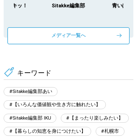
itakke編集部
青いぽすと
「北海道３大か
動物」プロジ
メディア一覧へ
キーワード
Sitakke編集部あい
【いろんな価値観や生き方に触れたい】
Sitakke編集部 IKU
【まったり楽しみたい】
【暮らしの知恵を身につけたい】
札幌市