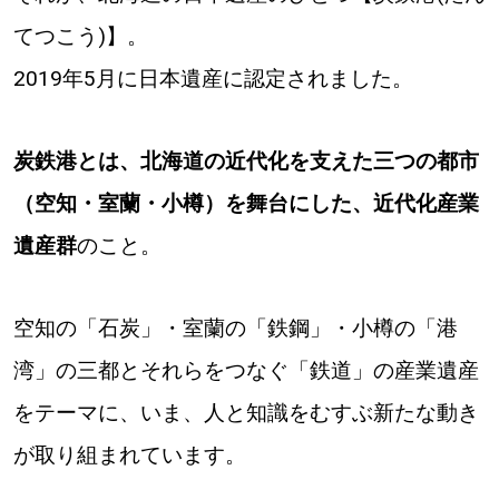
パートナーメディア
Sitakkeパートナー
てつこう)】。
2019年5月に日本遺産に認定されました。
運営会社
広告掲載
情報提供・お問い合わせ
利用規約
炭鉄港とは、北海道の近代化を支えた三つの都市
（空知・室蘭・小樽）を舞台にした、近代化産業
プライバシーポリシー
遺産群
のこと。
閉じる
空知の「石炭」・室蘭の「鉄鋼」・小樽の「港
湾」の三都とそれらをつなぐ「鉄道」の産業遺産
をテーマに、いま、人と知識をむすぶ新たな動き
が取り組まれています。