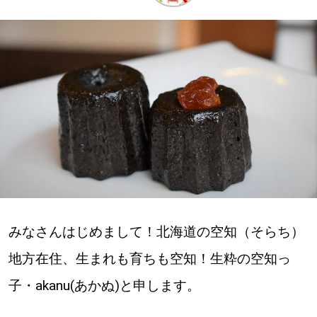
深める
ゆるむ
SitakkeTV
LOCAL
ローカルエリア
all
みなさんはじめまして！北海道の空知（そらち）
札幌
地方在住、生まれも育ちも空知！生粋の空知っ
道北
子・akanu(あかぬ)と申します。
道南