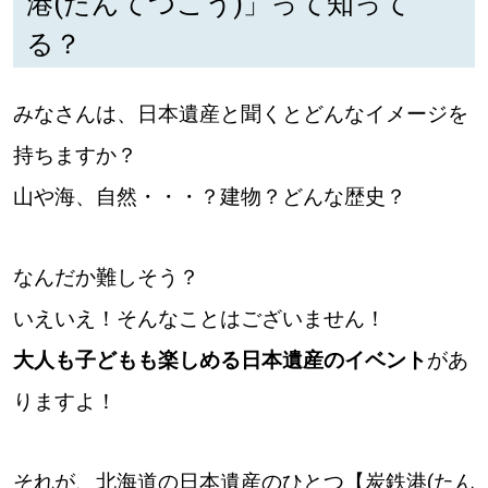
港(たんてつこう)」って知って
【道央のお気に入りを見つけたい】
る？
【道北のお気に入りを見つけたい】
みなさんは、日本遺産と聞くとどんなイメージを
【道東のお気に入りを見つけたい】
持ちますか？
山や海、自然・・・？建物？どんな歴史？
なんだか難しそう？
北海道で暮らす、あなたとつくる、
明日への”きっかけ”WEBマガジン
いえいえ！そんなことはございません！
大人も子どもも楽しめる日本遺産のイベント
があ
りますよ！
それが、北海道の日本遺産のひとつ【炭鉄港(たん