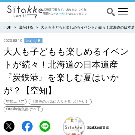
北海道で暮らす、あなたとつくる、
明日への
”きっかけ”
WEBマガジン
TOP
出かける
大人も子どもも楽しめるイベントが続々！北海道の日本遺
2023.08.10
出かける
大人も子どもも楽しめるイベン
CATEGORY
カテゴリー
トが続々！北海道の日本遺産
食べる
『炭鉄港』を楽しむ夏はいか
出かける
が？【空知】
暮らす
空知エリア
【道央のお気に入りを見つけたい】
Sitakke編集部 ナベ子
みがく
Sitakke編集部
育む