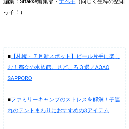
編集：Sitakke編集部・
ナベ子
（同じく生粋の空知
っ子！）
■
【札幌・７月新スポット】ビール片手に楽し
む！都会の水族館。見どころ３選／AOAO
SAPPORO
■
ファミリーキャンプのストレスを解消！子連
れのテントまわりにおすすめの3アイテム