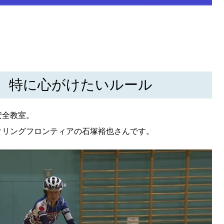
KEYWORD
キーワード
利用規約
Sitakke編集部あい
Sitakke編集部 IKU
【暮らしの知恵を身に
、特に心がけたいルール
【札幌のお気に入りを
【道北のお気に入りを
安全教室。
クリングフロンティアの石塚裕也さんです。