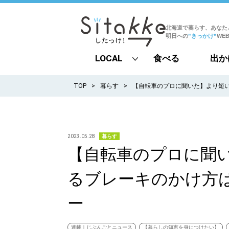
北海道で暮らす、あなた
明日への
”きっかけ”
WE
LOCAL
食べる
出か
all
TOP
暮らす
【自転車のプロに聞いた】より短
札幌
道北
2023.05.28
暮らす
【自転車のプロに聞
道南
るブレーキのかけ方
道東
ー
道央
連載｜じぶんごとニュース
【暮らしの知恵を身につけたい】