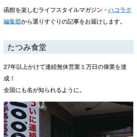
函館を楽しむライフスタイルマガジン・
ハコラク
道東
編集部
から選りすぐりの記事をお届けします。
道央
たつみ食堂
KEYWORD
キーワード
27年以上かけて連続無休営業１万日の偉業を達
Sitakke編集部あい
成！
【いろんな価値観や生き方に触れたい】
全国にも名が知られるように。
Sitakke編集部 IKU
【まったり楽しみたい】
【暮らしの知恵を身につけたい】
札幌市
【札幌のお気に入りを見つけたい】