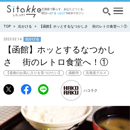
北海道で暮らす、あなたとつくる、
明日への
”きっかけ”
WEBマガジン
TOP
出かける
【函館】ホッとするなつかしさ 街のレトロ食堂へ！①
2023.02.14
出かける
【函館】ホッとするなつかし
CATEGORY
カテゴリー
さ 街のレトロ食堂へ！①
食べる
【道南のお気に入りを見つけたい】
函館市
北海道グルメ
出かける
ハコラク
暮らす
みがく
育む