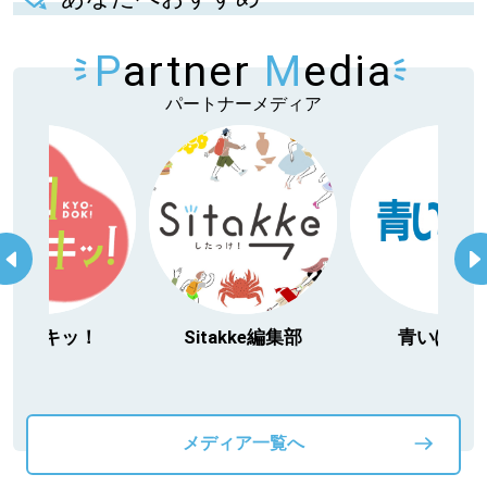
P
artner
M
edia
パートナーメディア
itakke編集部
青いぽすと
「北海道３大か
動物」プロジ
メディア一覧へ