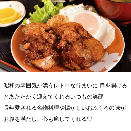
深める
ゆるむ
SitakkeTV
LOCAL
ローカルエリア
all
昭和の雰囲気が漂うレトロな佇まいに 扉を開ける
札幌
とあたたかく迎えてくれるいつもの笑顔。
長年愛される名物料理や懐かしいおふくろの味が
道北
お腹を満たし、心も癒してくれる♡
道南