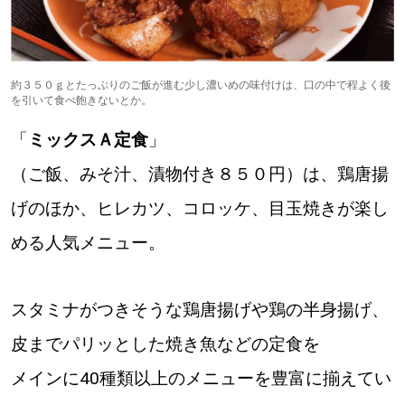
約３５０ｇとたっぷりのご飯が進む少し濃いめの味付けは、口の中で程よく後
を引いて食べ飽きないとか。
「
ミックスＡ定食
」
（ご飯、みそ汁、漬物付き８５０円）は、鶏唐揚
げのほか、ヒレカツ、コロッケ、目玉焼きが楽し
める人気メニュー。
スタミナがつきそうな鶏唐揚げや鶏の半身揚げ、
皮までパリッとした焼き魚などの定食を
メインに40種類以上のメニューを豊富に揃えてい