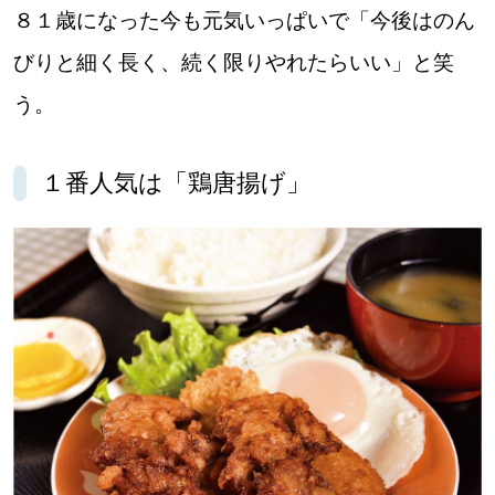
８１歳になった今も元気いっぱいで「今後はのん
パートナーメディア
Sitakkeパートナー
びりと細く長く、続く限りやれたらいい」と笑
運営会社
広告掲載
う。
情報提供・お問い合わせ
利用規約
１番人気は「鶏唐揚げ」
プライバシーポリシー
閉じる