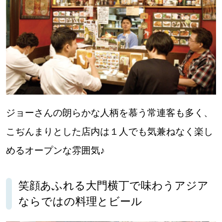
【道央のお気に入りを見つけたい】
【道北のお気に入りを見つけたい】
【道東のお気に入りを見つけたい】
ジョーさんの朗らかな人柄を慕う常連客も多く、
北海道で暮らす、あなたとつくる、
こぢんまりとした店内は１人でも気兼ねなく楽し
明日への”きっかけ”WEBマガジン
めるオープンな雰囲気♪
笑顔あふれる大門横丁で味わうアジア
ならではの料理とビール