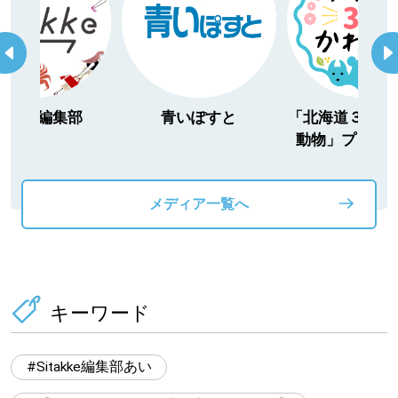
itakke編集部
青いぽすと
「北海道３大か
動物」プロジ
メディア一覧へ
キーワード
Sitakke編集部あい