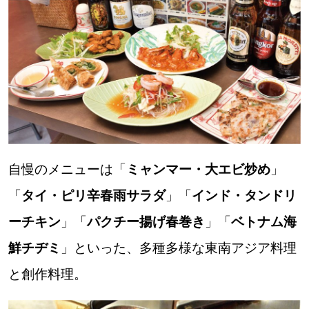
パートナーメディア
Sitakkeパートナー
運営会社
広告掲載
情報提供・お問い合わせ
利用規約
プライバシーポリシー
自慢のメニューは「
ミャンマー・大エビ炒め
」
閉じる
「
タイ・ピリ辛春雨サラダ
」「
インド・タンドリ
ーチキン
」「
パクチー揚げ春巻き
」「
ベトナム海
鮮チヂミ
」といった、多種多様な東南アジア料理
と創作料理。