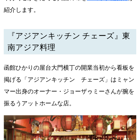
紹介します。
道東
道央
『アジアンキッチン チェーズ』東
南アジア料理
KEYWORD
キーワード
函館ひかりの屋台大門横丁の開業当初から看板を
Sitakke編集部あい
掲げる「アジアンキッチン チェーズ」はミャン
【いろんな価値観や生き方に触れたい】
マー出身のオーナー・ジョーザゥミーさんが腕を
Sitakke編集部 IKU
【まったり楽しみたい】
振るうアットホームな店。
【暮らしの知恵を身につけたい】
札幌市
【札幌のお気に入りを見つけたい】