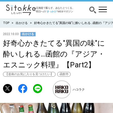
北海道で暮らす、あなたとつくる、
明日への
”きっかけ”
WEBマガジン
TOP
出かける
好奇心かきたてる"異国の味"に酔いしれる…函館の『アジア
2022.10.03
出かける
好奇心かきたてる"異国の味"に
CATEGORY
カテゴリー
酔いしれる…函館の『アジア・
食べる
エスニック料理』【Part2】
出かける
【道南のお気に入りを見つけたい】
函館市
暮らす
ハコラク
みがく
育む