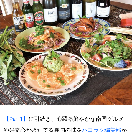
深める
ゆるむ
SitakkeTV
LOCAL
ローカルエリア
all
札幌
道北
【Part1】
に引続き、心躍る鮮やかな南国グルメ
道南
や好奇心かきたてる異国の味を
ハコラク編集部
が