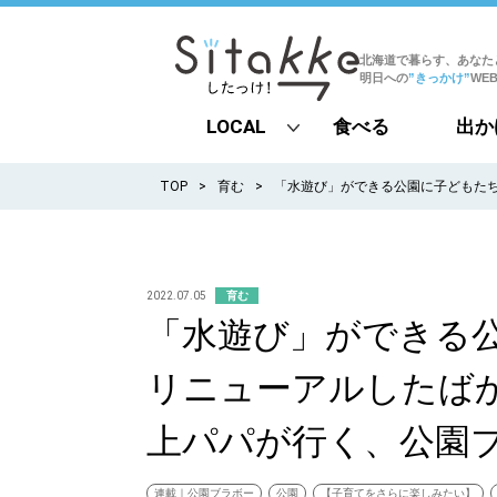
北海道で暮らす、あなた
明日への
”きっかけ”
WE
LOCAL
食べる
出か
all
TOP
育む
「水遊び」ができる公園に子どもた
札幌
道北
2022.07.05
育む
「水遊び」ができる
道南
リニューアルしたば
道東
上パパが行く、公園
道央
連載｜公園ブラボー
公園
【子育てをさらに楽しみたい】