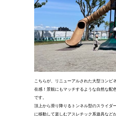
パートナーメディア
Sitakkeパートナー
運営会社
広告掲載
情報提供・お問い合わせ
プライバシーポリシー
閉じる
こちらが、リニューアルされた大型コンビ
在感！景観にもマッチするような自然な配色
です。
頂上から滑り降りるトンネル型のスライダ
に移動して楽しむアスレチック系遊具など