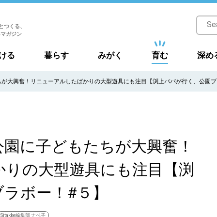
とつくる、
Bマガジン
ける
暮らす
みがく
育む
深め
ちが大興奮！リニューアルしたばかりの大型遊具にも注目【渕上パパが行く、公園ブ
公園に子どもたちが大興奮！
かりの大型遊具にも注目【渕
ブラボー！#５】
Sitakke編集部 ナベ子