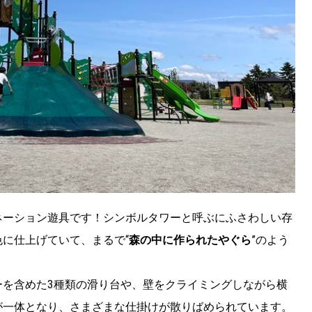
KEYWORD
キーワード
利用規約
Sitakke編集部あい
Sitakke編集部 IKU
【暮らしの知恵を身に
【札幌のお気に入りを
【道北のお気に入りを
ネーション遊具です！シンボルタワーと呼ぶにふさわしい存
に仕上げていて、まるで“
森の中に作られたやぐら
”のよう
ーを含めた3種類の滑り台や、壁をクライミングしながら横
が一体となり、さまざまな仕掛けが散りばめられています。