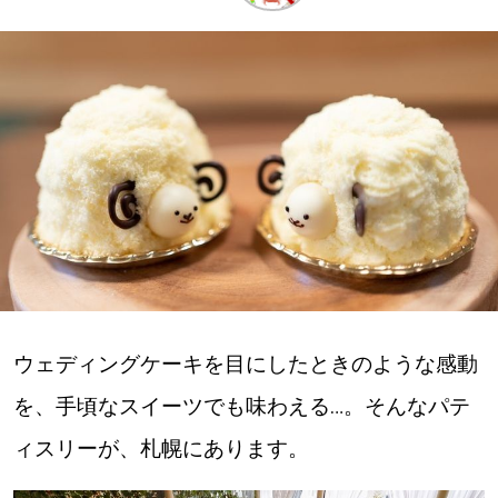
深める
ゆるむ
SitakkeTV
LOCAL
ローカルエリア
all
ウェディングケーキを目にしたときのような感動
札幌
を、手頃なスイーツでも味わえる…。そんなパテ
道北
ィスリーが、札幌にあります。
道南