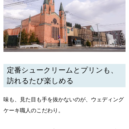
パートナーメディア
Sitakkeパートナー
運営会社
広告掲載
情報提供・お問い合わせ
利用規約
プライバシーポリシー
定番シュークリームとプリンも、
閉じる
訪れるたび楽しめる
味も、見た目も手を抜かないのが、ウェディング
ケーキ職人のこだわり。