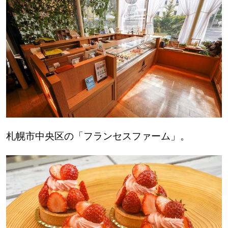
道東
道央
KEYWORD
キーワード
Sitakke編集部あい
【いろんな価値観や生き方に触れたい】
札幌市中央区の「フランセスファーム」。
Sitakke編集部 IKU
【まったり楽しみたい】
【暮らしの知恵を身につけたい】
札幌市
【札幌のお気に入りを見つけたい】