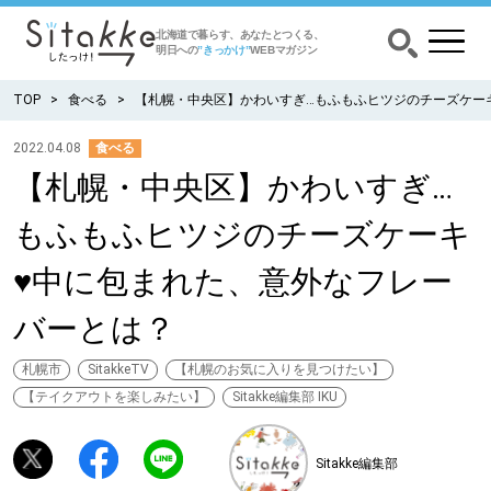
北海道で暮らす、あなたとつくる、
明日への
”きっかけ”
WEBマガジン
TOP
食べる
【札幌・中央区】かわいすぎ…もふもふヒツジのチーズケー
2022.04.08
食べる
【札幌・中央区】かわいすぎ…
CATEGORY
カテゴリー
もふもふヒツジのチーズケーキ
食べる
♥中に包まれた、意外なフレー
出かける
バーとは？
暮らす
札幌市
SitakkeTV
【札幌のお気に入りを見つけたい】
【テイクアウトを楽しみたい】
Sitakke編集部 IKU
みがく
Sitakke編集部
育む