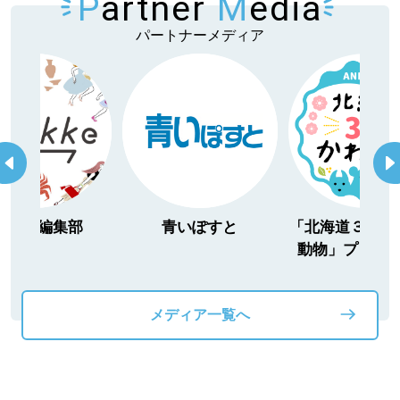
P
artner
M
edia
パートナーメディア
itakke編集部
青いぽすと
「北海道３大か
動物」プロジ
メディア一覧へ