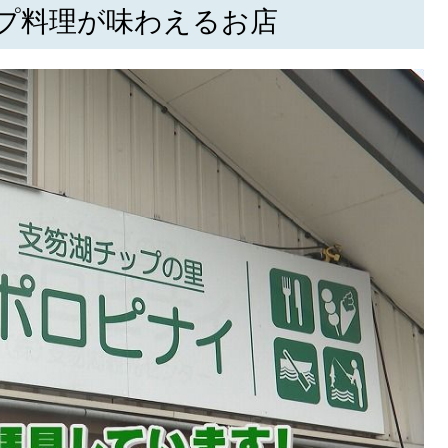
プ料理が味わえるお店
KEYWORD
キーワード
利用規約
Sitakke編集部あい
Sitakke編集部 IKU
【まったり楽しみたい
【道央のお気に入りを
【道東のお気に入りを