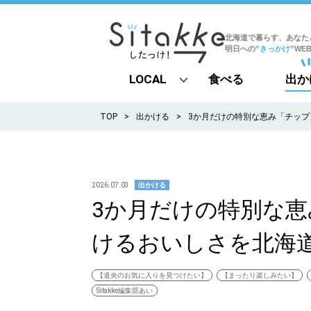
北海道で暮らす、あなた
明日への
”きっかけ”
WE
LOCAL
食べる
出か
all
TOP
出かける
3か月だけの特別な恵み「チッ
札幌
道北
2026.07.03
出かける
3か月だけの特別な
道南
けるおいしさを北海
道東
道央
【道央のお気に入りを見つけたい】
【まったり楽しみたい】
Sitakke編集部あい