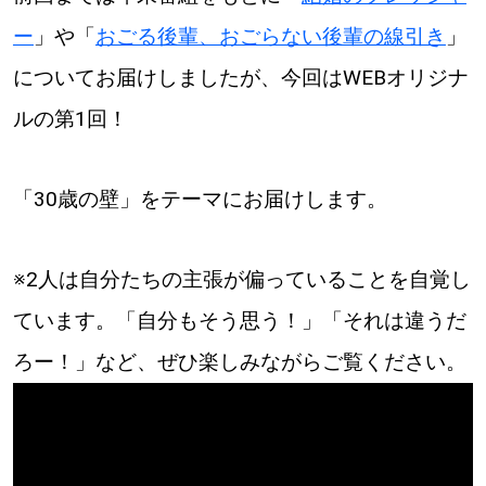
パートナーメディア
Sitakkeパートナー
ー
」や「
おごる後輩、おごらない後輩の線引き
」
についてお届けしましたが、今回はWEBオリジナ
運営会社
広告掲載
ルの第1回！
情報提供・お問い合わせ
利用規約
「30歳の壁」をテーマにお届けします。
プライバシーポリシー
※2人は自分たちの主張が偏っていることを自覚し
閉じる
ています。「自分もそう思う！」「それは違うだ
ろー！」など、ぜひ楽しみながらご覧ください。