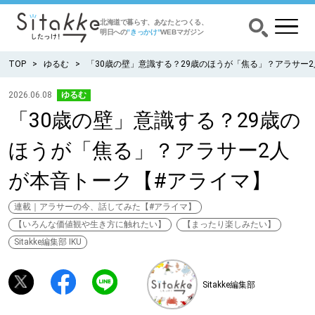
北海道で暮らす、あなたとつくる、
明日への
”きっかけ”
WEBマガジン
TOP
ゆるむ
「30歳の壁」意識する？29歳のほうが「焦る」？アラサー
2026.06.08
ゆるむ
「30歳の壁」意識する？29歳の
CATEGORY
カテゴリー
ほうが「焦る」？アラサー2人
食べる
が本音トーク【#アライマ】
出かける
連載｜アラサーの今、話してみた【#アライマ】
【いろんな価値観や生き方に触れたい】
【まったり楽しみたい】
暮らす
Sitakke編集部 IKU
みがく
Sitakke編集部
育む