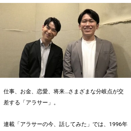
深める
ゆるむ
SitakkeTV
LOCAL
ローカルエリア
all
仕事、お金、恋愛、将来…さまざまな分岐点が交
札幌
差する「アラサー」。
道北
連載「アラサーの今、話してみた」では、1996年
道南