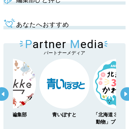
あなたへおすすめ
P
artner
M
edia
パートナーメディア
itakke編集部
青いぽすと
「北海道３大か
動物」プロジ