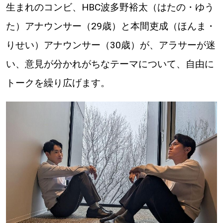
生まれのコンビ、HBC波多野裕太（はたの・ゆう
道東
た）アナウンサー（29歳）と本間吏成（ほんま・
りせい）アナウンサー（30歳）が、アラサーが迷
道央
い、意見が分かれがちなテーマについて、自由に
トークを繰り広げます。
KEYWORD
キーワード
Sitakke編集部あい
【いろんな価値観や生き方に触れたい】
Sitakke編集部 IKU
【まったり楽しみたい】
【暮らしの知恵を身につけたい】
札幌市
【札幌のお気に入りを見つけたい】