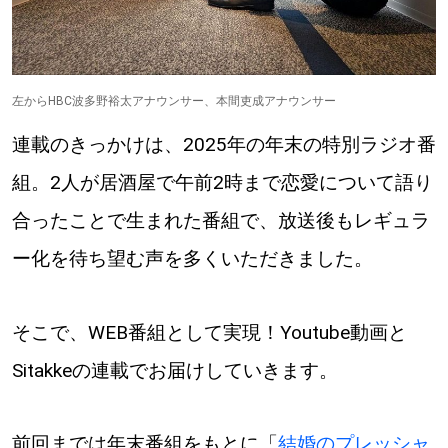
【道央のお気に入りを見つけたい】
【道北のお気に入りを見つけたい】
左からHBC波多野裕太アナウンサー、本間吏成アナウンサー
【道東のお気に入りを見つけたい】
連載のきっかけは、2025年の年末の特別ラジオ番
組。2人が居酒屋で午前2時まで恋愛について語り
合ったことで生まれた番組で、放送後もレギュラ
ー化を待ち望む声を多くいただきました。
北海道で暮らす、あなたとつくる、
明日への”きっかけ”WEBマガジン
そこで、WEB番組として実現！Youtube動画と
Sitakkeの連載でお届けしていきます。
前回までは年末番組をもとに「
結婚のプレッシャ