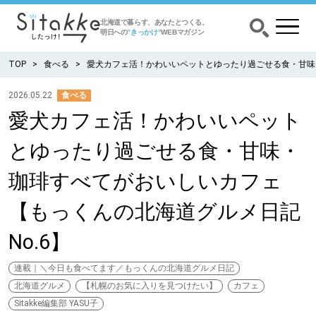
北海道で暮らす、あなたとつくる、
明日への
”きっかけ”
WEBマガジン
TOP
食べる
愛犬カフェ活！かわいいペットとゆったり過ごせる食・甘味
2026.05.22
食べる
愛犬カフェ活！かわいいペット
CATEGORY
カテゴリー
とゆったり過ごせる食・甘味・
食べる
珈琲すべてがおいしいカフェ
出かける
【もっくんの北海道グルメ日記
No.6】
暮らす
連載｜＼今日も食べてます／もっくんの北海道グルメ日記
みがく
北海道グルメ
【札幌のお気に入りを見つけたい】
カフェ
Sitakke編集部 YASU子
育む