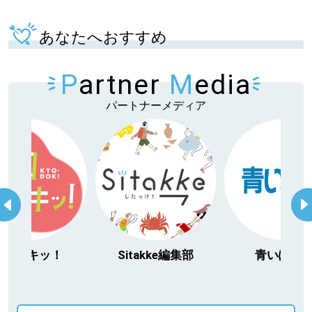
あなたへおすすめ
P
artner
M
edia
パートナーメディア
今日ドキッ！
Sitakke編集部
青いぽす