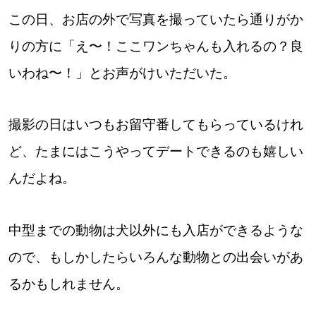
この日、お店の外で写真を撮っていたら通りがか
りの方に「え〜！ここワンちゃんも入れるの？良
パートナーメディア
Sitakkeパートナー
いわね〜！」とお声がけいただいた。
運営会社
広告掲載
撮影の日はいつもお留守番してもらっているけれ
情報提供・お問い合わせ
利用規約
ど、たまにはこうやってデートできるのも嬉しい
プライバシーポリシー
んだよね。
閉じる
中型までの動物は犬以外にも入店ができるような
ので、もしかしたらいろんな動物との出会いがあ
るかもしれません。