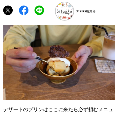
Sitakke編集部
深める
ゆるむ
SitakkeTV
LOCAL
ローカルエリア
all
札幌
道北
デザートのプリンはここに来たら必ず頼むメニュ
道南