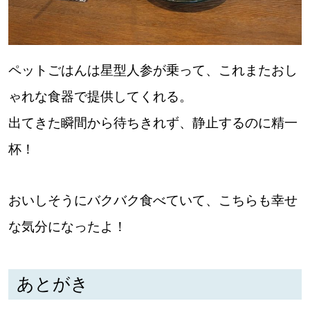
【札幌のお気に入りを見つけたい】
【道央のお気に入りを見つけたい】
ペットごはんは星型人参が乗って、これまたおし
【道北のお気に入りを見つけたい】
ゃれな食器で提供してくれる。
【道東のお気に入りを見つけたい】
出てきた瞬間から待ちきれず、静止するのに精一
杯！
おいしそうにバクバク食べていて、こちらも幸せ
北海道で暮らす、あなたとつくる、
な気分になったよ！
明日への”きっかけ”WEBマガジン
あとがき