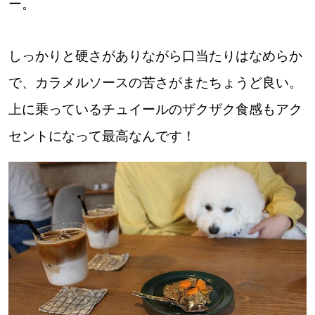
ー。
道東
しっかりと硬さがありながら口当たりはなめらか
道央
で、カラメルソースの苦さがまたちょうど良い。
上に乗っているチュイールのザクザク食感もアク
KEYWORD
キーワード
セントになって最高なんです！
Sitakke編集部あい
【いろんな価値観や生き方に触れたい】
Sitakke編集部 IKU
【暮らしの知恵を身につけたい】
【まったり楽しみたい】
札幌市