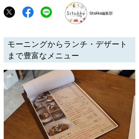
Sitakke編集部
深める
ゆるむ
モーニングからランチ・デザート
SitakkeTV
まで豊富なメニュー
LOCAL
ローカルエリア
all
札幌
道北
道南