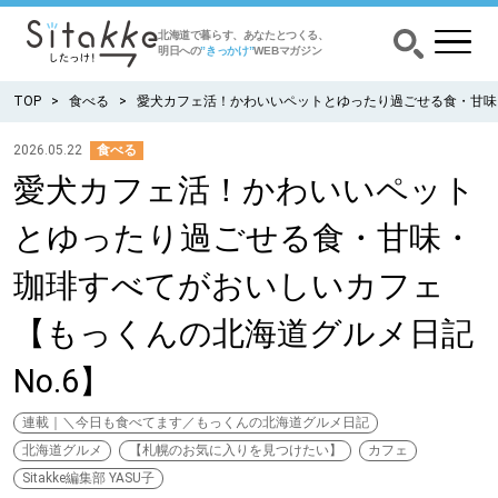
北海道で暮らす、あなたとつくる、
明日への
”きっかけ”
WEBマガジン
TOP
食べる
愛犬カフェ活！かわいいペットとゆったり過ごせる食・甘味
2026.05.22
食べる
愛犬カフェ活！かわいいペット
CATEGORY
カテゴリー
とゆったり過ごせる食・甘味・
食べる
珈琲すべてがおいしいカフェ
出かける
【もっくんの北海道グルメ日記
No.6】
暮らす
連載｜＼今日も食べてます／もっくんの北海道グルメ日記
みがく
北海道グルメ
【札幌のお気に入りを見つけたい】
カフェ
Sitakke編集部 YASU子
育む