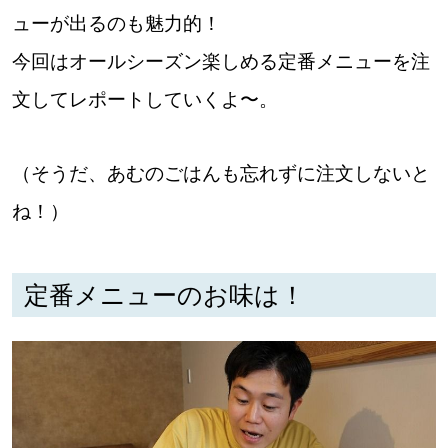
【札幌のお気に入りを見つけたい】
ューが出るのも魅力的！
【道央のお気に入りを見つけたい】
今回はオールシーズン楽しめる定番メニューを注
文してレポートしていくよ〜。
【道北のお気に入りを見つけたい】
【道東のお気に入りを見つけたい】
（そうだ、あむのごはんも忘れずに注文しないと
ね！）
定番メニューのお味は！
北海道で暮らす、あなたとつくる、
明日への”きっかけ”WEBマガジン