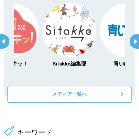
itakke編集部
青いぽすと
「北海道３大か
動物」プロジ
メディア一覧へ
キーワード