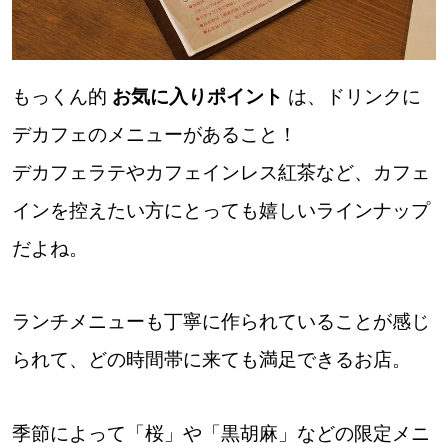
道東
もっくん的
お気に入りポイント
は、ドリンクに
道央
デカフェのメニューがあること！
KEYWORD
デカフェラテやカフェインレス紅茶など、カフェ
キーワード
インを控えたい方にとっても嬉しいラインナップ
Sitakke編集部あい
だよね。
【いろんな価値観や生き方に触れたい】
Sitakke編集部 IKU
ランチメニューも丁寧に作られていることが感じ
られて、どの時間帯に来ても満足できるお店。
【暮らしの知恵を身につけたい】
【まったり楽しみたい】
札幌市
季節によって「桜」や「黒胡麻」などの限定メニ