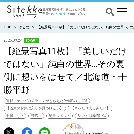
北海道で暮らす、あなたとつくる、
明日への
”きっかけ”
WEBマガジン
TOP
ゆるむ
【絶景写真11枚】「美しいだけではない」純白の世界…そ
2026.03.24
ゆるむ
【絶景写真11枚】「美しいだけ
CATEGORY
カテゴリー
ではない」純白の世界…その裏
食べる
側に想いをはせて／北海道・十
出かける
勝平野
暮らす
連載｜テレビカメラマンがとらえた“一瞬”の北海道
【道東のお気に入りを見つけたい】
【まったり楽しみたい】
十勝エリア
帯広市
絶景スポット
Sitakke編集部 IKU
みがく
育む
Sitakke編集部