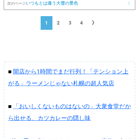
いつもとは違う大雪の景色
次のページ
》
1
2
3
4
》
■
開店から1時間でまだ行列！「テンション上
がる」ラーメンじゃない札幌の超人気店
■
「おいしくないものはないの」大衆食堂だか
ら出せる、カツカレーの隠し味