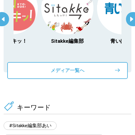
Sitakke編集部
青いぽすと
「北海道
動物」フ
メディア一覧へ
キーワード
Sitakke編集部あい