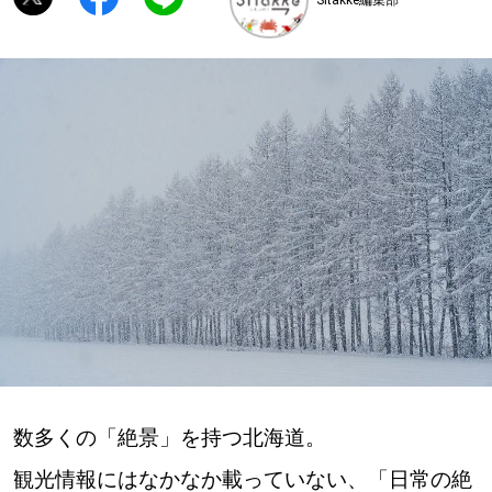
深める
ゆるむ
SitakkeTV
LOCAL
ローカルエリア
all
札幌
道北
数多くの「絶景」を持つ北海道。
道南
観光情報にはなかなか載っていない、「日常の絶