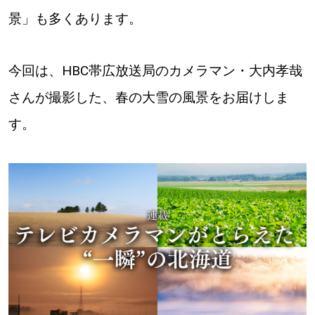
景」も多くあります。
道東
道央
今回は、HBC帯広放送局のカメラマン・大内孝哉
さんが撮影した、春の大雪の風景をお届けしま
KEYWORD
キーワード
す。
Sitakke編集部あい
【いろんな価値観や生き方に触れたい】
Sitakke編集部 IKU
【まったり楽しみたい】
【暮らしの知恵を身につけたい】
札幌市
【札幌のお気に入りを見つけたい】