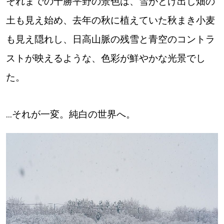
それまでの十勝平野の景色は、雪がとけ出し畑の
パートナーメディア
Sitakkeパートナー
土も見え始め、去年の秋に植えていた秋まき小麦
も見え隠れし、日高山脈の残雪と青空のコントラ
運営会社
広告掲載
ストが映えるような、色彩が鮮やかな光景でし
情報提供・お問い合わせ
利用規約
た。
プライバシーポリシー
...それが一変。純白の世界へ。
閉じる