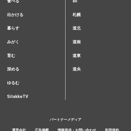
食べる
all
出かける
札幌
暮らす
道北
みがく
道南
育む
道東
深める
道央
ゆるむ
SitakkeTV
パートナーメディア
運営会社
広告掲載
情報提供・お問い合わせ
利用規約