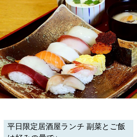
深める
ゆるむ
SitakkeTV
LOCAL
ローカルエリア
all
札幌
道北
平日限定居酒屋ランチ 副菜とご飯
道南