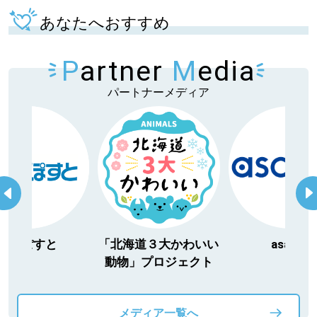
あなたへおすすめ
P
artner
M
edia
パートナーメディア
青いぽすと
「北海道３大かわいい
asatan
動物」プロジェクト
メディア一覧へ