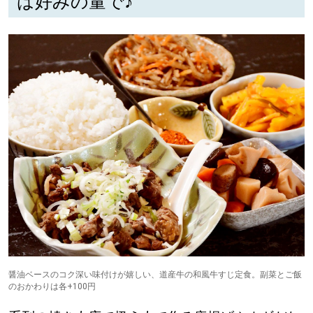
は好みの量で♪
道東
道央
KEYWORD
キーワード
Sitakke編集部あい
【いろんな価値観や生き方に触れたい】
Sitakke編集部 IKU
【暮らしの知恵を身につけたい】
醤油ベースのコク深い味付けが嬉しい、道産牛の和風牛すじ定食。副菜とご飯
【まったり楽しみたい】
札幌市
のおかわりは各+100円