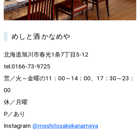
パートナーメディア
Sitakkeパートナー
めしと酒 かなめや
運営会社
広告掲載
北海道旭川市春光1条7丁目5-12
情報提供・お問い合わせ
利用規約
tel.0166-73-9725
プライバシーポリシー
営／火～金曜の11：00～14：00、17：30～23：
00
閉じる
休／月曜
P／あり
Instagram
@meshitosakekanameya