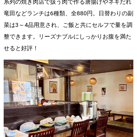
系列の焼き肉店で扱う肉で作る唐揚げやネギだれ
【札幌のお気に入りを見つけたい】
竜田などランチは6種類、全880円。日替わりの副
【道央のお気に入りを見つけたい】
菜は3～4品用意され、ご飯と共にセルフで量を調
【道北のお気に入りを見つけたい】
整できます。リーズナブルにしっかりお腹を満た
【道東のお気に入りを見つけたい】
せると好評！
北海道で暮らす、あなたとつくる、
明日への”きっかけ”WEBマガジン