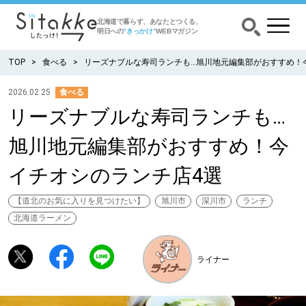
北海道で暮らす、あなたとつくる、
明日への
”きっかけ”
WEBマガジン
TOP
食べる
リーズナブルな寿司ランチも…旭川地元編集部がおすすめ！
2026.02.25
食べる
リーズナブルな寿司ランチも…
CATEGORY
カテゴリー
旭川地元編集部がおすすめ！今
食べる
イチオシのランチ店4選
出かける
【道北のお気に入りを見つけたい】
旭川市
深川市
ランチ
北海道ラーメン
暮らす
ライナー
みがく
育む