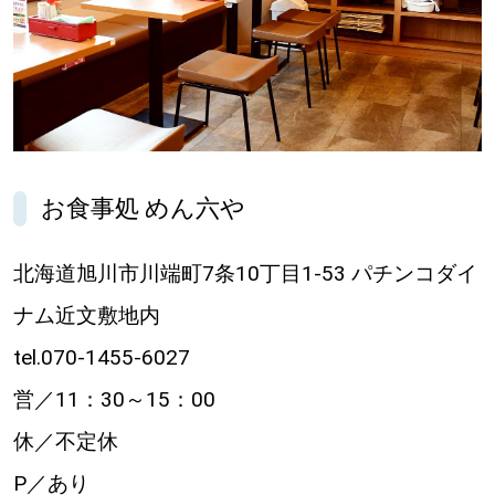
お食事処 めん六や
北海道旭川市川端町7条10丁目1-53 パチンコダイ
ナム近文敷地内
tel.070-1455-6027
営／11：30～15：00
休／不定休
P／あり