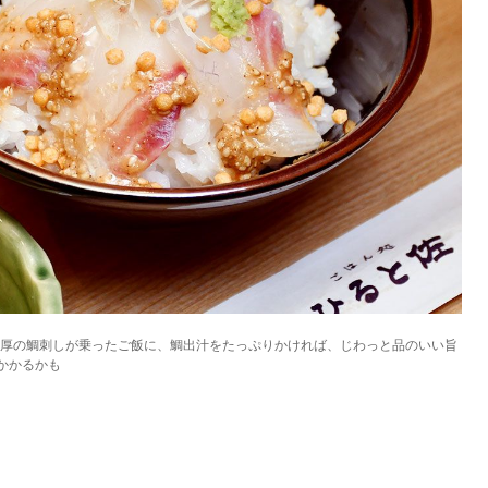
KEYWORD
キーワード
利用規約
Sitakke編集部あい
Sitakke編集部 IKU
【まったり楽しみたい
【道央のお気に入りを
【道東のお気に入りを
肉厚の鯛刺しが乗ったご飯に、鯛出汁をたっぷりかければ、じわっと品のいい旨
かかるかも