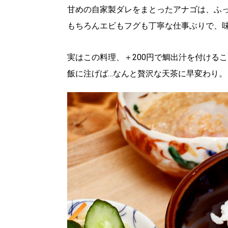
甘めの自家製ダレをまとったアナゴは、ふ
もちろんエビもフグも丁寧な仕事ぶりで、味
実はこの料理、＋200円で鯛出汁を付ける
飯に注げば…なんと贅沢な天茶に早変わり
北海道で暮らす、あなたとつくる、
明日への”きっかけ”WEBマガジン