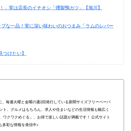
う！」実は店長のイチオシ「燻製鴨カツ」【旭川】
ップな一品！実に深い味わいのおつまみ「ラムのレバー
見つけたい】
に、毎週火曜と金曜の週2回発行している新聞サイズフリーペーパ
ベント、グルメはもちろん、求人や住まいなどの生活情報も幅広く
び、ワクワクめぐる」、お得で楽しい話題が満載です！ 公式サイト
も多彩な情報を発信中♪