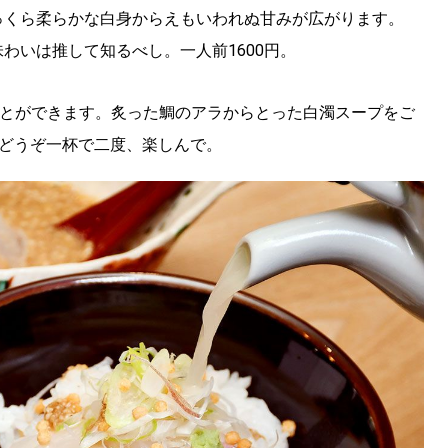
っくら柔らかな白身からえもいわれぬ甘みが広がります。
わいは推して知るべし。一人前1600円。
ことができます。炙った鯛のアラからとった白濁スープをご
。どうぞ一杯で二度、楽しんで。
SEARCH
検索する
CATEGORY
カテゴリー
LOCAL
ローカルエリア