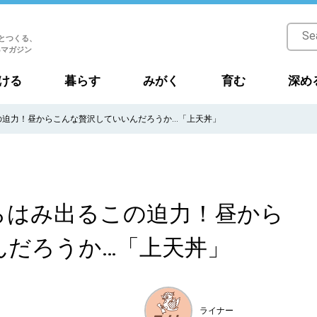
とつくる、
Bマガジン
ける
暮らす
みがく
育む
深め
の迫力！昼からこんな贅沢していいんだろうか…「上天丼」
らはみ出るこの迫力！昼から
んだろうか…「上天丼」
ライナー