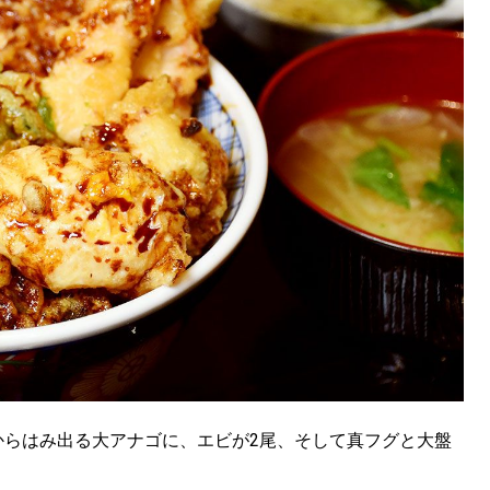
からはみ出る大アナゴに、エビが2尾、そして真フグと大盤