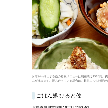
パートナーメディア
Sitakkeパートナー
運営会社
広告掲載
情報提供・お問い合わせ
プライバシーポリシー
閉じる
お店が一押しする昼の看板メニューは鯛茶漬け1500円。
みが滲みます。混み合っている場合は、提供に少し時間が
ごはん処 ひると佐
北海道旭川市錦町19丁目2152-51