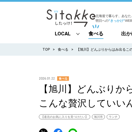
北海道で暮らす、あなた
明日への
”きっかけ”
WE
LOCAL
食べる
出か
all
TOP
食べる
【旭川】どんぶりからはみ出るこ
札幌
道北
2026.01.22
食べる
【旭川】どんぶりか
道南
こんな贅沢していい
道東
道央
【道北のお気に入りを見つけたい】
旭川市
ランチ