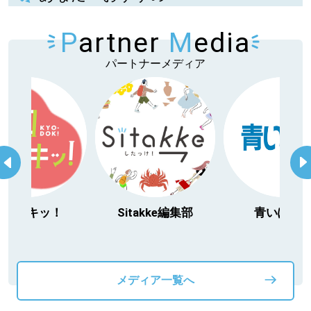
P
artner
M
edia
パートナーメディア
Sitakke編集部
青いぽすと
「北
動物
メディア一覧へ