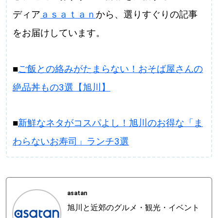
ディア
ａｓａｔａｎ
から、選りすぐりの記事
をお届けしています。
■
ご飯との絡みがたまらない！おそば屋さんの
絶品丼もの3選【旭川】
■
新鮮なネタがコスパよし！旭川のお得な「ま
わらないお寿司」ランチ3選
asatan
旭川と近郊のグルメ・観光・イベント