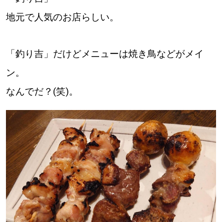
地元で人気のお店らしい。
道東
道央
「釣り吉」だけどメニューは焼き鳥などがメイ
ン。
KEYWORD
キーワード
なんでだ？(笑)。
Sitakke編集部あい
【いろんな価値観や生き方に触れたい】
Sitakke編集部 IKU
【暮らしの知恵を身につけたい】
【まったり楽しみたい】
札幌市