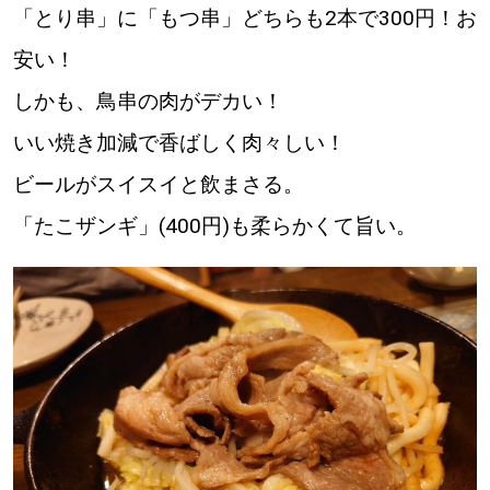
「とり串」に「もつ串」どちらも2本で300円！お
安い！
パートナーメディア
Sitakkeパートナー
しかも、鳥串の肉がデカい！
いい焼き加減で香ばしく肉々しい！
運営会社
広告掲載
ビールがスイスイと飲まさる。
情報提供・お問い合わせ
利用規約
「たこザンギ」(400円)も柔らかくて旨い。
プライバシーポリシー
閉じる