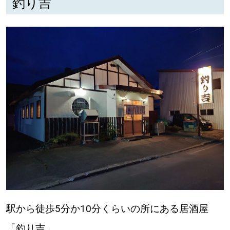
釣り吉
深める
ゆるむ
SitakkeTV
LOCAL
ローカルエリア
all
札幌
道北
駅から徒歩5分か10分くらいの所にある居酒屋
道南
「釣り吉」