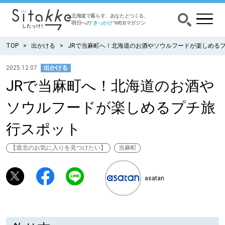
北海道で暮らす、あなたとつくる、
明日への
”きっかけ”
WEBマガジン
TOP
出かける
JRで当麻町へ！北海道のお酒やソウルフードが楽しめる
2025.12.07
出かける
JRで当麻町へ！北海道のお酒や
CATEGORY
カテゴリー
ソウルフードが楽しめるプチ旅
食べる
行スポット
出かける
【道北のお気に入りを見つけたい】
当麻町
暮らす
asatan
みがく
育む