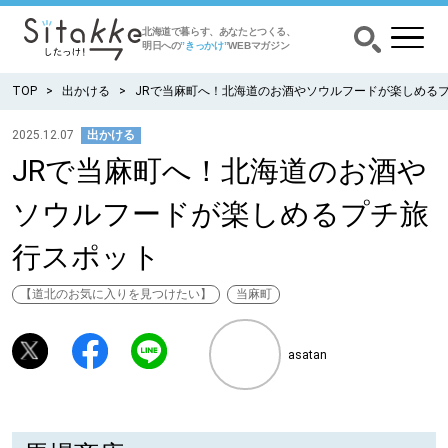
北海道で暮らす、あなたとつくる、
明日への
”きっかけ”
WEBマガジン
TOP
出かける
JRで当麻町へ！北海道のお酒やソウルフードが楽しめる
2025.12.07
出かける
JRで当麻町へ！北海道のお酒や
CATEGORY
カテゴリー
ソウルフードが楽しめるプチ旅
食べる
行スポット
出かける
【道北のお気に入りを見つけたい】
当麻町
暮らす
asatan
みがく
育む