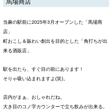
馬場商店
深める
当麻の駅前に2025年3月オープンした「馬場商
ゆるむ
店」
SitakkeTV
町おこし＆賑わい創出を目的とした「角打ちが出
来る酒販店」
LOCAL
ローカルエリア
all
駅を出たら、すぐ目の前にあります！
そりゃ吸い込まれますよ(笑)。
札幌
道北
店内がまぁ、おしゃれだね。
大き目のコノ字カウンターで立ち飲みが出来る。
道南