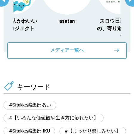
海道３大かわいい
asatan
スロウ日和｜
」プロジェクト
の、寄り道ライ
ー
メディア一覧へ
キーワード
Sitakke編集部あい
【いろんな価値観や生き方に触れたい】
Sitakke編集部 IKU
【まったり楽しみたい】