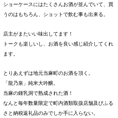
ショーケースにはたくさんお酒が並んでいて、買
道東
うのはもちろん、ショットで飲む事も出来る。
道央
店主がまたいい味出してます！
トークも楽しいし、お酒を良い感じ紹介してくれ
KEYWORD
キーワード
ます。
Sitakke編集部あい
【いろんな価値観や生き方に触れたい】
とりあえずは地元当麻町のお酒を頂く。
Sitakke編集部 IKU
【まったり楽しみたい】
「龍乃泉」純米大吟醸。
当麻の鍾乳洞で熟成された酒！
【暮らしの知恵を身につけたい】
札幌市
なんと毎年数量限定で町内酒類取扱店舗及びふる
【札幌のお気に入りを見つけたい】
さと納税返礼品のみでしか手に入らない。