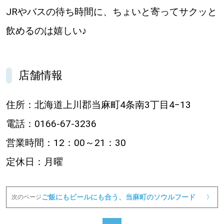
JRやバスの待ち時間に、ちょいと寄ってサクッと
パートナーメディア
Sitakkeパートナー
飲めるのは嬉しい♪
運営会社
広告掲載
情報提供・お問い合わせ
利用規約
店舗情報
プライバシーポリシー
住所：北海道上川郡当麻町4条南3丁目4−13
電話：0166-67-3236
閉じる
営業時間：12：00～21：30
定休日：月曜
ご飯にもビールにも合う、当麻町のソウルフード
次のページ
》