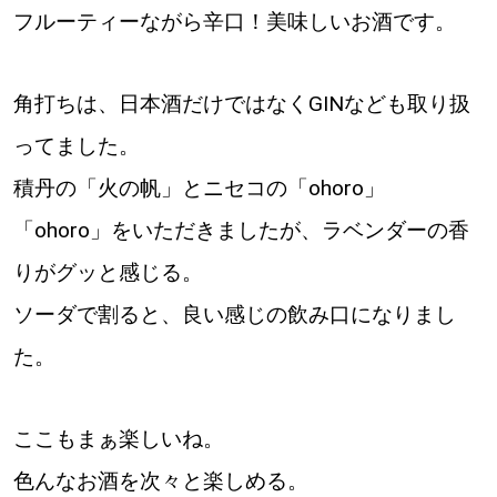
【道央のお気に入りを見つけたい】
フルーティーながら辛口！美味しいお酒です。
【道北のお気に入りを見つけたい】
角打ちは、日本酒だけではなくGINなども取り扱
【道東のお気に入りを見つけたい】
ってました。
積丹の「火の帆」とニセコの「ohoro」
「ohoro」をいただきましたが、ラベンダーの香
りがグッと感じる。
北海道で暮らす、あなたとつくる、
ソーダで割ると、良い感じの飲み口になりまし
明日への”きっかけ”WEBマガジン
た。
ここもまぁ楽しいね。
色んなお酒を次々と楽しめる。