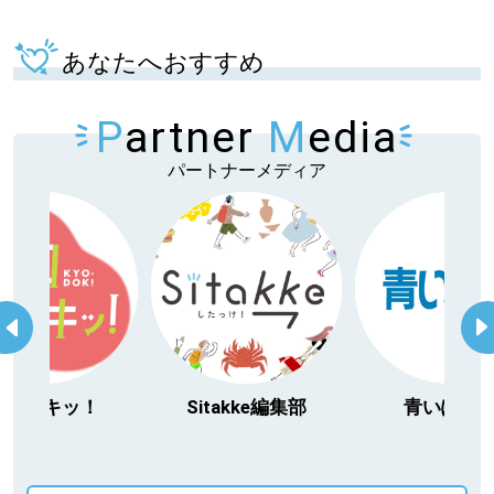
あなたへおすすめ
P
artner
M
edia
パートナーメディア
itakke編集部
青いぽすと
「北海道３大か
動物」プロジ