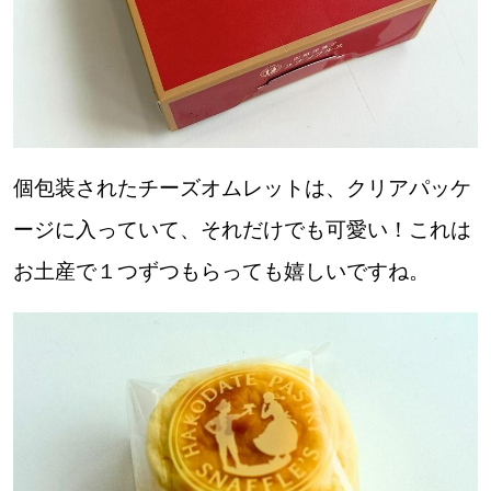
道東
道央
KEYWORD
個包装されたチーズオムレットは、クリアパッケ
キーワード
ージに入っていて、それだけでも可愛い！これは
Sitakke編集部あい
お土産で１つずつもらっても嬉しいですね。
【いろんな価値観や生き方に触れたい】
Sitakke編集部 IKU
【暮らしの知恵を身につけたい】
【まったり楽しみたい】
札幌市