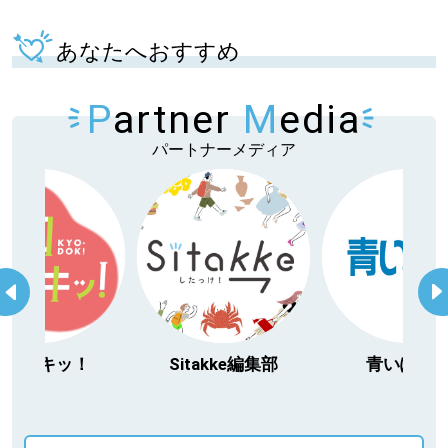
あなたへおすすめ
P
artner
M
edia
パートナーメディア
Sitakke編集部
青いぽすと
「北海道３大
動物」プロシ