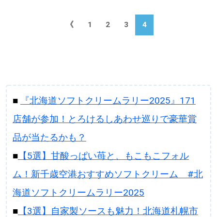
《
1
2
3
4
パートナーメディア
Sitakkeパートナー
運営会社
広告掲載
情報提供・お問い合わせ
利用規約
■
『北海道ソフトクリームラリー2025』171
プライバシーポリシー
店舗が参加！とろけるしあわせ巡りで豪華賞
品が当たるかも？
■
【5選】甘酸っぱい苺と、もこもこフォル
閉じる
ム！新千歳空港おすすめソフトクリーム #北
海道ソフトクリームラリー2025
■
【3選】自家製ソースも魅力！北海道札幌市