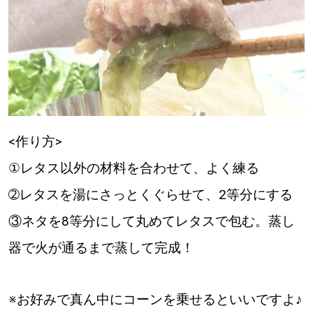
【札幌のお気に入りを見つけたい】
【道央のお気に入りを見つけたい】
【道北のお気に入りを見つけたい】
【道東のお気に入りを見つけたい】
<作り方>
①レタス以外の材料を合わせて、よく練る
➁レタスを湯にさっとくぐらせて、2等分にする
北海道で暮らす、あなたとつくる、
③ネタを8等分にして丸めてレタスで包む。蒸し
明日への”きっかけ”WEBマガジン
器で火が通るまで蒸して完成！
※お好みで真ん中にコーンを乗せるといいですよ♪