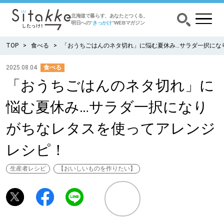
北海道で暮らす、あなたとつくる、
明日への
”きっかけ”
WEBマガジン
TOP
食べる
「おうちごはんのネタ切れ」に悩む夏休み…サラダ一択にな
2025.08.04
食べる
「おうちごはんのネタ切れ」に
CATEGORY
カテゴリー
悩む夏休み…サラダ一択になり
食べる
がちなレタスを使ってアレンジ
出かける
レシピ！
暮らす
生産者レシピ
【おいしいものを作りたい】
みがく
育む