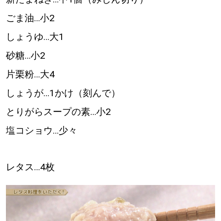
ごま油…小2
道東
しょうゆ…大1
道央
砂糖…小2
片栗粉…大4
KEYWORD
キーワード
しょうが…1かけ（刻んで）
Sitakke編集部あい
とりがらスープの素…小2
塩コショウ…少々
【いろんな価値観や生き方に触れたい】
Sitakke編集部 IKU
レタス…4枚
【暮らしの知恵を身につけたい】
【まったり楽しみたい】
札幌市