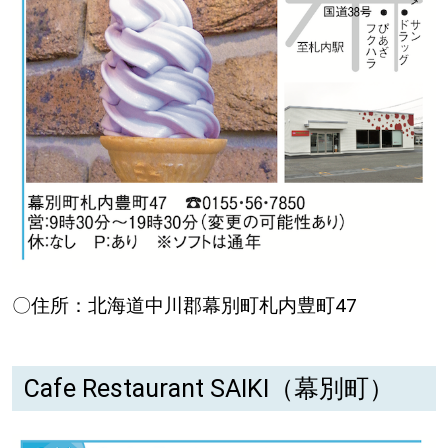
道東
道央
KEYWORD
キーワード
Sitakke編集部あい
【いろんな価値観や生き方に触れたい】
〇住所：北海道中川郡幕別町札内豊町47
Sitakke編集部 IKU
【暮らしの知恵を身につけたい】
Cafe Restaurant SAIKI（幕別町）
【まったり楽しみたい】
札幌市