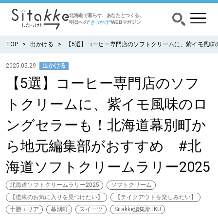
北海道で暮らす、あなたとつくる、
明日への
”きっかけ”
WEBマガジン
TOP
出かける
【5選】コーヒー専門店のソフトクリームに、紫イモ風味の
2025.05.29
出かける
【5選】コーヒー専門店のソフ
CATEGORY
カテゴリー
トクリームに、紫イモ風味のロ
食べる
ングセラーも！北海道幕別町か
出かける
ら地元編集部がおすすめ #北
海道ソフトクリームラリー2025
暮らす
北海道ソフトクリームラリー2025
ソフトクリーム
みがく
【道東のお気に入りを見つけたい】
【テイクアウトを楽しみたい】
十勝エリア
幕別町
スイーツ
Sitakke編集部 IKU
育む