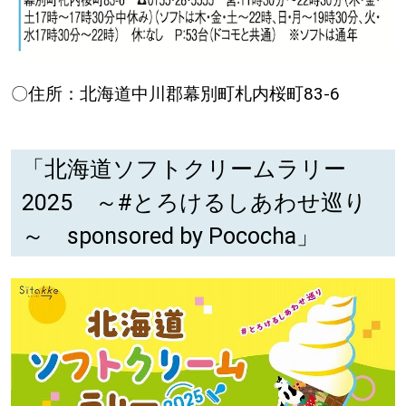
パートナーメディア
Sitakkeパートナー
〇住所：北海道中川郡幕別町札内桜町83-6
運営会社
広告掲載
情報提供・お問い合わせ
利用規約
「北海道ソフトクリームラリー
2025 ～#とろけるしあわせ巡り
プライバシーポリシー
～ sponsored by Pococha」
閉じる