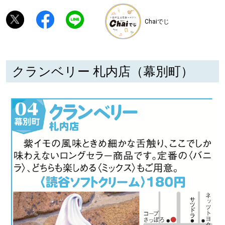
Chaiでじ
深める
ゆるむ
クランベリー 札内店（幕別町）
SitakkeTV
LOCAL
ローカルエリア
all
札幌
道北
道南