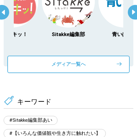
今日ドキッ！
Sitakke編集部
青いぽす
メディア一覧へ
キーワード
Sitakke編集部あい
【いろんな価値観や生き方に触れたい】