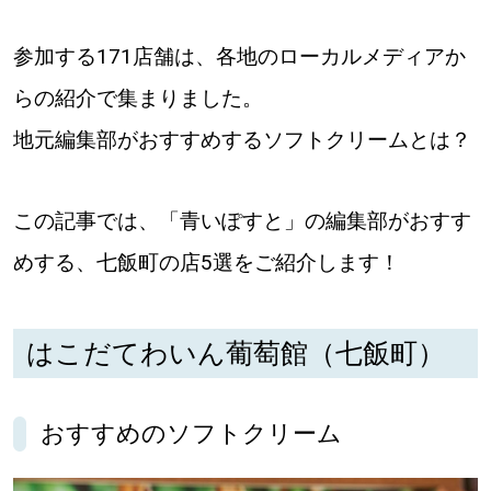
パートナーメディア
Sitakkeパートナー
参加する171店舗は、各地のローカルメディアか
運営会社
広告掲載
らの紹介で集まりました。
地元編集部がおすすめするソフトクリームとは？
情報提供・お問い合わせ
利用規約
プライバシーポリシー
この記事では、「青いぽすと」の編集部がおすす
めする、七飯町の店5選をご紹介します！
閉じる
はこだてわいん葡萄館（七飯町）
おすすめのソフトクリーム