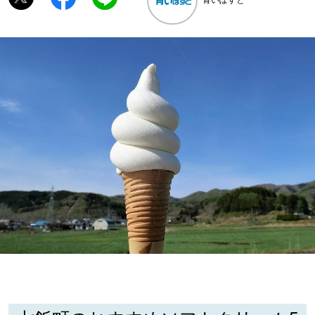
深める
ゆるむ
SitakkeTV
LOCAL
ローカルエリア
all
札幌
道北
道南