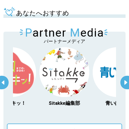
あなたへおすすめ
P
artner
M
edia
パートナーメディア
今日ドキッ！
Sitakke編集部
青いぽす