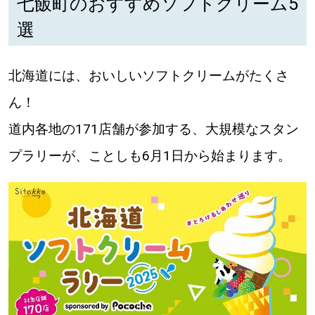
七飯町のおすすめソフトクリーム5
選
道東
道央
北海道には、おいしいソフトクリームがたくさ
ん！
KEYWORD
キーワード
道内各地の171店舗が参加する、大規模なスタン
Sitakke編集部あい
プラリーが、ことしも6月1日から始まります。
【いろんな価値観や生き方に触れたい】
Sitakke編集部 IKU
【まったり楽しみたい】
【暮らしの知恵を身につけたい】
札幌市
【札幌のお気に入りを見つけたい】