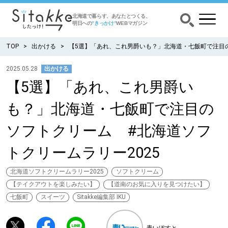
北海道で暮らす、あなたとつくる、
明日への
”きっかけ”
WEBマガジン
TOP
出かける
【5選】「あれ、これ男爵いも？」北海道・七飯町で注目の
2025.05.28
出かける
【5選】「あれ、これ男爵い
CATEGORY
カテゴリー
も？」北海道・七飯町で注目の
食べる
ソフトクリーム #北海道ソフ
出かける
トクリームラリー2025
暮らす
北海道ソフトクリームラリー2025
ソフトクリーム
【テイクアウトを楽しみたい】
【道南のお気に入りを見つけたい】
七飯町
スイーツ
Sitakke編集部 IKU
みがく
育む
青いぽすと