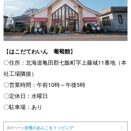
【
はこだてわいん 葡萄館
】
〇住所：北海道亀田郡七飯町字上藤城11番地（本
社工場隣接）
〇営業時間：午前10時～午後5時
〇定休日：水曜日
〇駐車場：あり
自慢のあんこをトッピング
次のページ
》