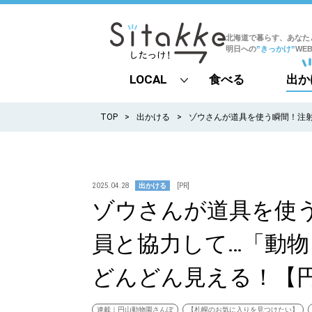
北海道で暮らす、あなた
明日への
”きっかけ”
WE
LOCAL
食べる
出か
all
TOP
出かける
ゾウさんが道具を使う瞬間！注
札幌
道北
2025.04.28
出かける
[PR]
ゾウさんが道具を使
道南
員と協力して…「動
道東
どんどん見える！【
道央
連載｜円山動物園さんぽ
【札幌のお気に入りを見つけたい】