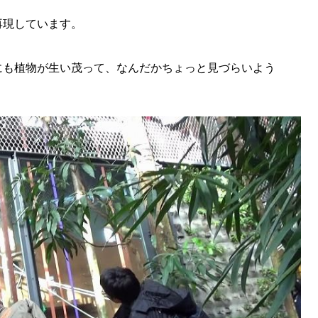
KEYWORD
再現しています。
キーワード
利用規約
Sitakke編集部あい
にも植物が生い茂って、なんだかちょっと見づらいよう
Sitakke編集部 IKU
【暮らしの知恵を身に
【札幌のお気に入りを
【道北のお気に入りを