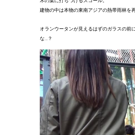
木の葉に打ちつけるスコール。
建物の中は本物の東南アジアの熱帯雨林を
パートナーメディア
Sitakkeパートナー
運営会社
広告掲載
情報提供・お問い合わせ
オランウータンが見えるはずのガラスの前
プライバシーポリシー
な…？
閉じる