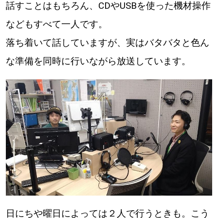
話すことはもちろん、CDやUSBを使った機材操作
道東
などもすべて一人です。
落ち着いて話していますが、実はバタバタと色ん
道央
な準備を同時に行いながら放送しています。
KEYWORD
キーワード
Sitakke編集部あい
【いろんな価値観や生き方に触れたい】
Sitakke編集部 IKU
【暮らしの知恵を身につけたい】
【まったり楽しみたい】
札幌市
日にちや曜日によっては２人で行うときも。こう