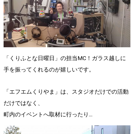
パートナーメディア
Sitakkeパートナー
運営会社
広告掲載
情報提供・お問い合わせ
利用規約
「くりふとな日曜日」の担当MC！ガラス越しに
手を振ってくれるのが嬉しいです。
プライバシーポリシー
「エフエムくりやま」は、スタジオだけでの活動
閉じる
だけではなく、
町内のイベントへ取材に行ったり…