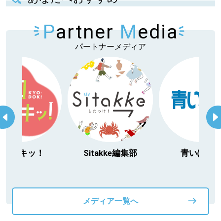
P
artner
M
edia
パートナーメディア
Sitakke編集部
青いぽすと
「北海道３大
動物」プロ
メディア一覧へ