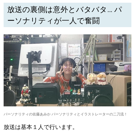
放送の裏側は意外とバタバタ… パ
深める
ーソナリティが一人で奮闘
ゆるむ
SitakkeTV
LOCAL
ローカルエリア
all
札幌
道北
パーソナリティの佐藤あみか パーソナリティとイラストレーターの二刀流！
放送は基本１人で行います。
道南