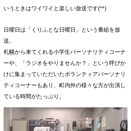
【札幌のお気に入りを見つけたい】
いうときはワイワイと楽しい放送です(^^)
【道央のお気に入りを見つけたい】
日曜日は「くりふとな日曜日」という番組を放
【道北のお気に入りを見つけたい】
送。
【道東のお気に入りを見つけたい】
札幌から来てくれる小学生パーソナリティコーナ
ーや、「ラジオをやりませんか？」という呼びか
けに集まっていただいたボランティアパーソナリ
ティコーナーもあり、町内外の様々な方が出演し
北海道で暮らす、あなたとつくる、
ている時間がたっぷり。
明日への”きっかけ”WEBマガジン