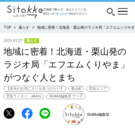
北海道で暮らす、あなたとつくる、
明日への
”きっかけ”
WEBマガジン
TOP
暮らす
地域に密着！北海道・栗山発のラジオ局「エフエムくりやま
2025.03.27
暮らす
地域に密着！北海道・栗山発の
CATEGORY
カテゴリー
ラジオ局「エフエムくりやま」
食べる
がつなぐ人とまち
出かける
【道央のお気に入りを見つけたい】
栗山町
空知エリア
空知ライター・akanu
Sitakke編集部 ナベ子
暮らす
Sitakke編集部
みがく
育む