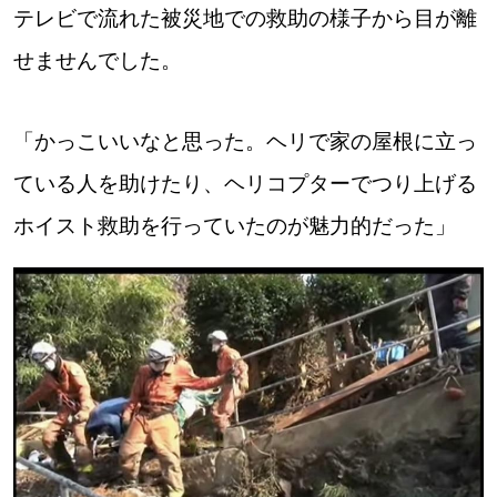
テレビで流れた被災地での救助の様子から目が離
道東
せませんでした。
道央
「かっこいいなと思った。ヘリで家の屋根に立っ
ている人を助けたり、ヘリコプターでつり上げる
KEYWORD
キーワード
ホイスト救助を行っていたのが魅力的だった」
Sitakke編集部あい
【いろんな価値観や生き方に触れたい】
Sitakke編集部 IKU
【まったり楽しみたい】
【暮らしの知恵を身につけたい】
札幌市
【札幌のお気に入りを見つけたい】