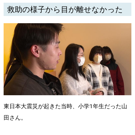
救助の様子から目が離せなかった
深める
ゆるむ
SitakkeTV
LOCAL
ローカルエリア
all
札幌
東日本大震災が起きた当時、小学1年生だった山
道北
田さん。
道南