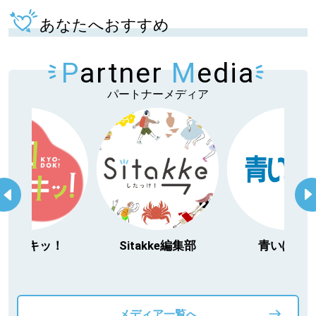
あなたへおすすめ
P
artner
M
edia
パートナーメディア
今日ドキッ！
Sitakke編集部
青いぽす
メディア一覧へ