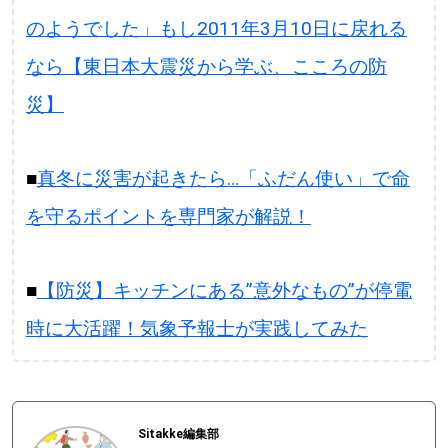
のようでした」もし2011年3月10日に戻れる
なら【東日本大震災から学ぶ、こころの防
災】
■
真冬に災害が起きたら…「ふだん使い」で命
を守るポイントを専門家が解説！
■
【防災】キッチンにある”意外なもの”が停電
時に大活躍！気象予報士が実践してみた
Sitakke編集部