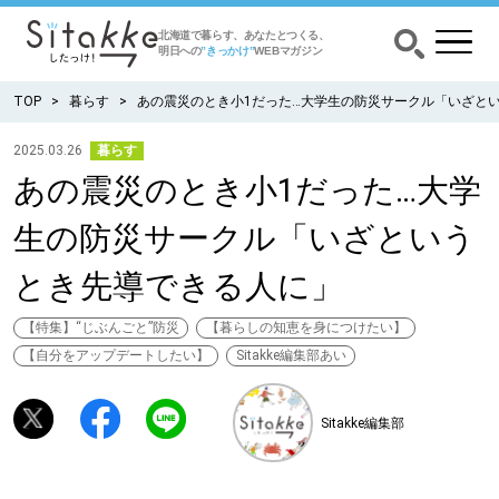
北海道で暮らす、あなたとつくる、
明日への
”きっかけ”
WEBマガジン
TOP
暮らす
あの震災のとき小1だった…大学生の防災サークル「いざと
2025.03.26
暮らす
あの震災のとき小1だった…大学
CATEGORY
カテゴリー
生の防災サークル「いざという
食べる
とき先導できる人に」
出かける
【特集】“じぶんごと”防災
【暮らしの知恵を身につけたい】
【自分をアップデートしたい】
Sitakke編集部あい
暮らす
Sitakke編集部
みがく
育む