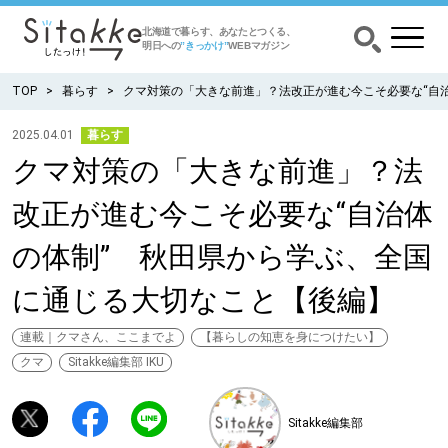
北海道で暮らす、あなたとつくる、
明日への
”きっかけ”
WEBマガジン
TOP
暮らす
クマ対策の「大きな前進」？法改正が進む今こそ必要な“自
2025.04.01
暮らす
クマ対策の「大きな前進」？法
CATEGORY
カテゴリー
改正が進む今こそ必要な“自治体
食べる
の体制” 秋田県から学ぶ、全国
出かける
に通じる大切なこと【後編】
暮らす
連載｜クマさん、ここまでよ
【暮らしの知恵を身につけたい】
クマ
Sitakke編集部 IKU
みがく
Sitakke編集部
育む