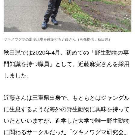
道東
道央
ツキノワグマの出没現場を確認する近藤さん（画像提供：秋田県）
KEYWORD
キーワード
秋田県では2020年4月、初めての「野生動物の専
門知識を持つ職員」として、近藤麻実さんを採用
Sitakke編集部あい
しました。
【いろんな価値観や生き方に触れたい】
Sitakke編集部 IKU
【まったり楽しみたい】
近藤さんは三重県出身で、もともとはジャングル
に生息するような海外の野生動物に興味を持って
【暮らしの知恵を身につけたい】
札幌市
いたといいますが、進学した大学で唯一野生動物
【札幌のお気に入りを見つけたい】
に関わるサークルだった「ツキノワグマ研究会」