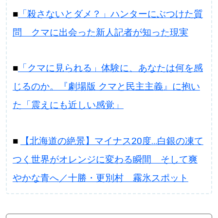
■
「殺さないとダメ？」ハンターにぶつけた質
問 クマに出会った新人記者が知った現実
■
「クマに見られる」体験に、あなたは何を感
じるのか。『劇場版 クマと民主主義』に抱い
た「震えにも近しい感覚」
■
【北海道の絶景】マイナス20度…白銀の凍て
つく世界がオレンジに変わる瞬間 そして爽
やかな青へ／十勝・更別村 霧氷スポット