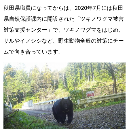
秋田県職員になってからは、2020年7月には秋田
パートナーメディア
Sitakkeパートナー
県自然保護課内に開設された「ツキノワグマ被害
運営会社
広告掲載
対策支援センター」で、ツキノワグマをはじめ、
情報提供・お問い合わせ
利用規約
サルやイノシシなど、野生動物全般の対策にチー
ムで向き合っています。
プライバシーポリシー
閉じる