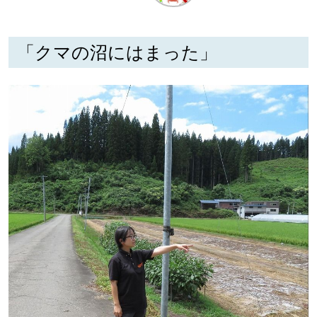
深める
「クマの沼にはまった」
ゆるむ
SitakkeTV
LOCAL
ローカルエリア
all
札幌
道北
道南