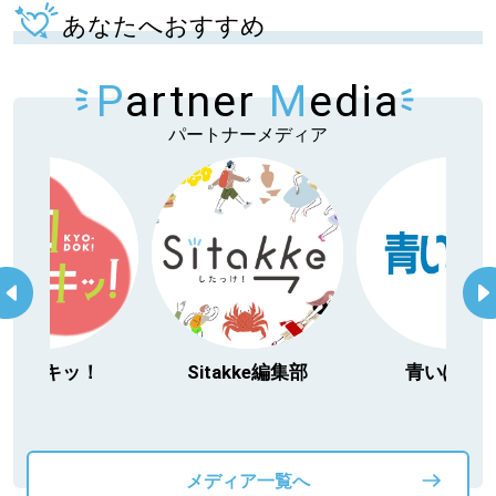
あなたへおすすめ
P
artner
M
edia
パートナーメディア
itakke編集部
青いぽすと
「北海道３大か
動物」プロジ
メディア一覧へ