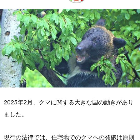
深める
ゆるむ
SitakkeTV
LOCAL
ローカルエリア
all
2025年2月、クマに関する大きな国の動きがあり
札幌
ました。
道北
道南
現行の法律では、住宅地でのクマへの発砲は原則