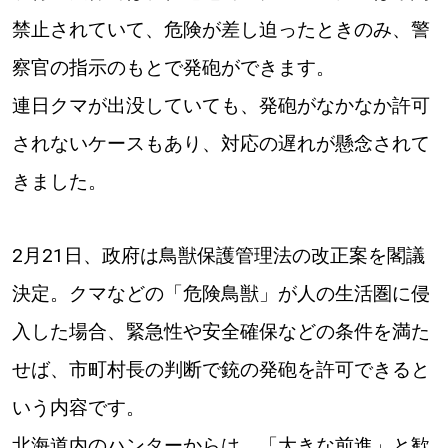
禁止されていて、危険が差し迫ったときのみ、警
道東
察官の指示のもとで発砲ができます。
道央
連日クマが出没していても、発砲がなかなか許可
されないケースもあり、対応の遅れが懸念されて
KEYWORD
キーワード
きました。
Sitakke編集部あい
2月21日、政府は鳥獣保護管理法の改正案を閣議
【いろんな価値観や生き方に触れたい】
決定。クマなどの「危険鳥獣」が人の生活圏に侵
Sitakke編集部 IKU
【まったり楽しみたい】
入した場合、緊急性や安全確保などの条件を満た
【暮らしの知恵を身につけたい】
札幌市
せば、市町村長の判断で銃の発砲を許可できると
いう内容です。
【札幌のお気に入りを見つけたい】
北海道内のハンターからは、「大きな前進」と歓