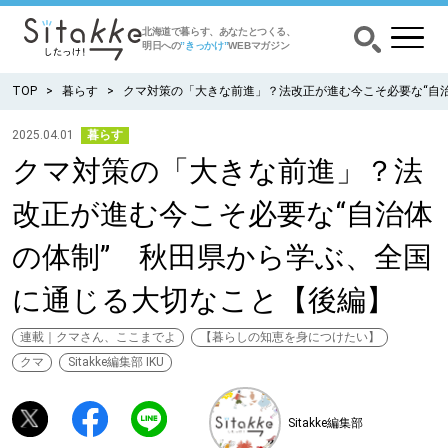
北海道で暮らす、あなたとつくる、
明日への
”きっかけ”
WEBマガジン
TOP
暮らす
クマ対策の「大きな前進」？法改正が進む今こそ必要な“自
2025.04.01
暮らす
クマ対策の「大きな前進」？法
CATEGORY
カテゴリー
改正が進む今こそ必要な“自治体
食べる
の体制” 秋田県から学ぶ、全国
出かける
に通じる大切なこと【後編】
暮らす
連載｜クマさん、ここまでよ
【暮らしの知恵を身につけたい】
クマ
Sitakke編集部 IKU
みがく
Sitakke編集部
育む