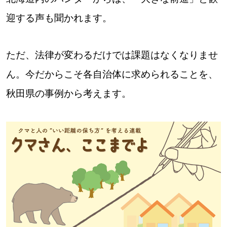
【道央のお気に入りを見つけたい】
迎する声も聞かれます。
【道北のお気に入りを見つけたい】
【道東のお気に入りを見つけたい】
ただ、法律が変わるだけでは課題はなくなりませ
ん。今だからこそ各自治体に求められることを、
秋田県の事例から考えます。
北海道で暮らす、あなたとつくる、
明日への”きっかけ”WEBマガジン