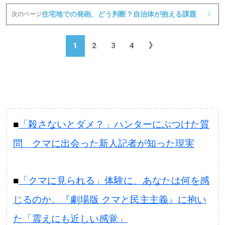
住宅地での発砲、どう判断？自治体が抱える課題
次のページ
》
1
2
3
4
》
■
「殺さないとダメ？」ハンターにぶつけた質
問 クマに出会った新人記者が知った現実
■
「クマに見られる」体験に、あなたは何を感
じるのか。『劇場版 クマと民主主義』に抱い
た「震えにも近しい感覚」