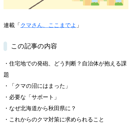
パートナーメディア
Sitakkeパートナー
運営会社
広告掲載
連載「
クマさん、ここまでよ
」
情報提供・お問い合わせ
利用規約
この記事の内容
プライバシーポリシー
・住宅地での発砲、どう判断？自治体が抱える課
題
閉じる
・「クマの沼にはまった」
・必要な「サポート」
・なぜ北海道から秋田県に？
・これからのクマ対策に求められること