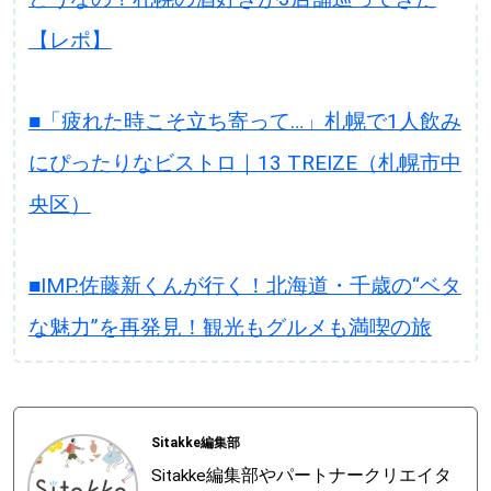
【レポ】
■「疲れた時こそ立ち寄って…」札幌で1人飲み
にぴったりなビストロ｜13 TREIZE（札幌市中
央区）
■IMP.佐藤新くんが行く！北海道・千歳の“ベタ
な魅力”を再発見！観光もグルメも満喫の旅
Sitakke編集部
Sitakke編集部やパートナークリエイタ