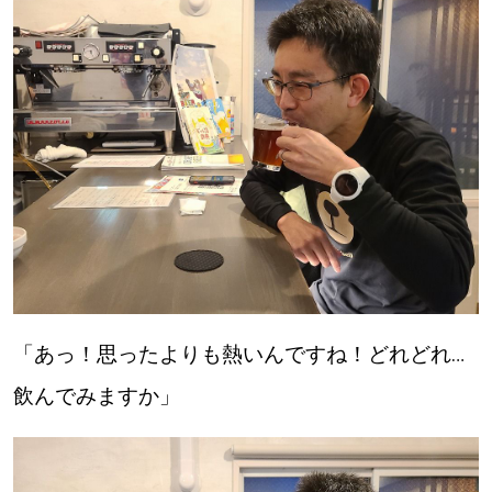
道東
道央
KEYWORD
キーワード
Sitakke編集部あい
【いろんな価値観や生き方に触れたい】
Sitakke編集部 IKU
「あっ！思ったよりも熱いんですね！どれどれ…
飲んでみますか」
【暮らしの知恵を身につけたい】
【まったり楽しみたい】
札幌市