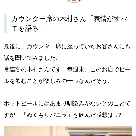
深める
カウンター席の木村さん「表情がすべ
てを語る！」
ゆるむ
最後に、カウンター席に座っていたお客さんにも
SitakkeTV
話を聞いてみました。
常連客の木村さんです。毎週末、このお店でビー
LOCAL
ローカルエリア
ルを飲むことが楽しみの一つなんだそう。
all
札幌
ホットビールにはあまり馴染みがないとのことで
すが、「ぬくもりバニラ」を飲んだ感想は…？
道北
道南