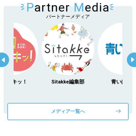
P
artner
M
edia
パートナーメディア
日ドキッ！
Sitakke編集部
青いぽすと
メディア一覧へ