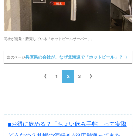
同社が開発・販売している「ホットビールサーバー」。
兵庫県の会社が、なぜ北海道で「ホットビール」？
次のページ
》
《
1
2
3
》
■お得に飲める？「ちょい飲み手帖」って実際
どうなの？札幌の酒好きが3店舗巡ってきた