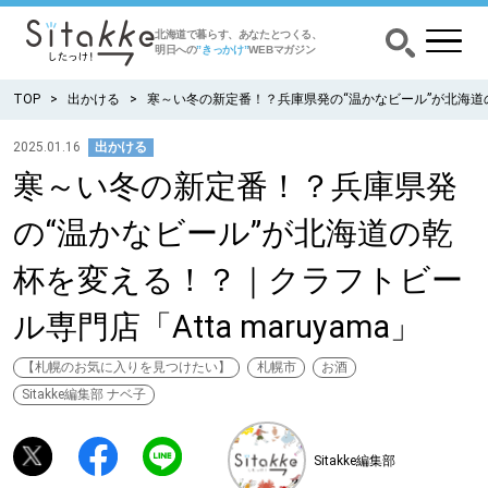
北海道で暮らす、あなたとつくる、
明日への
”きっかけ”
WEBマガジン
TOP
出かける
寒～い冬の新定番！？兵庫県発の“温かなビール”が北海道の乾
2025.01.16
出かける
寒～い冬の新定番！？兵庫県発
CATEGORY
カテゴリー
の“温かなビール”が北海道の乾
食べる
杯を変える！？｜クラフトビー
出かける
ル専門店「Atta maruyama」
暮らす
【札幌のお気に入りを見つけたい】
札幌市
お酒
Sitakke編集部 ナベ子
みがく
Sitakke編集部
育む