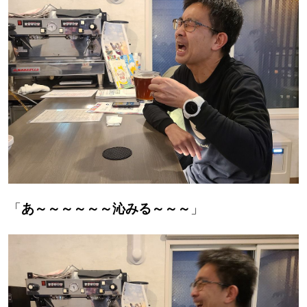
【札幌のお気に入りを見つけたい】
【道央のお気に入りを見つけたい】
【道北のお気に入りを見つけたい】
【道東のお気に入りを見つけたい】
「
あ～～～～～～沁みる～～～
」
北海道で暮らす、あなたとつくる、
明日への”きっかけ”WEBマガジン