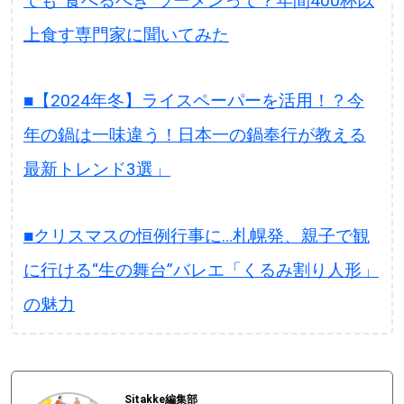
ても”食べるべき”ラーメンって？年間400杯以
上食す専門家に聞いてみた
■【2024年冬】ライスペーパーを活用！？今
年の鍋は一味違う！日本一の鍋奉行が教える
最新トレンド3選」
■クリスマスの恒例行事に…札幌発、親子で観
に行ける“生の舞台”バレエ「くるみ割り人形」
の魅力
Sitakke編集部