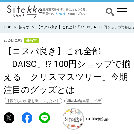
北海道で暮らす、あなたとつくる、
明日への
”きっかけ”
WEBマガジン
TOP
暮らす
【コスパ良き】これ全部「DAISO」!? 100円ショップで
2024.12.03
暮らす
【コスパ良き】これ全部
CATEGORY
カテゴリー
「DAISO」!? 100円ショップで揃
食べる
える「クリスマスツリー」今期
出かける
注目のグッズとは
暮らす
【暮らしの知恵を身につけたい】
Sitakke編集部 ナベ子
みがく
Sitakke編集部
育む