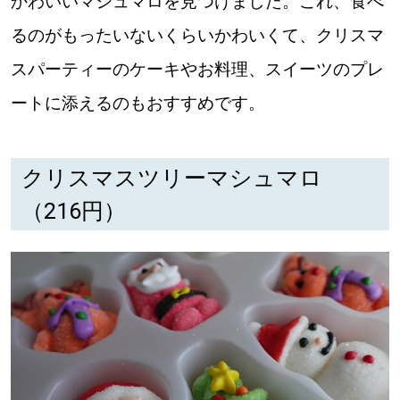
かわいいマシュマロを見つけました。これ、食べ
るのがもったいないくらいかわいくて、クリスマ
道東
スパーティーのケーキやお料理、スイーツのプレ
道央
ートに添えるのもおすすめです。
KEYWORD
キーワード
クリスマスツリーマシュマロ
Sitakke編集部あい
（216円）
【いろんな価値観や生き方に触れたい】
Sitakke編集部 IKU
【暮らしの知恵を身につけたい】
【まったり楽しみたい】
札幌市