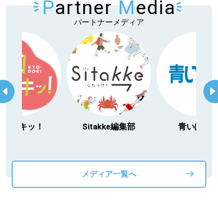
P
artner
M
edia
パートナーメディア
ッ！
Sitakke編集部
青いぽすと
メディア一覧へ