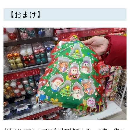
【おまけ】
深める
ゆるむ
SitakkeTV
LOCAL
ローカルエリア
all
札幌
道北
道南