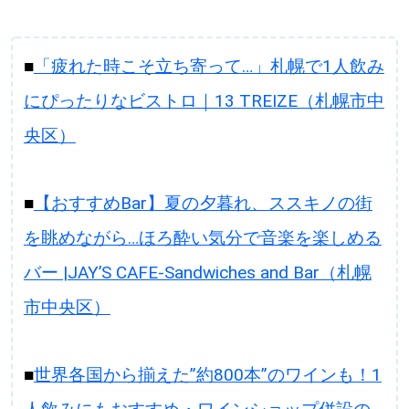
■
「疲れた時こそ立ち寄って…」札幌で1人飲み
にぴったりなビストロ｜13 TREIZE（札幌市中
央区）
■
【おすすめBar】夏の夕暮れ、ススキノの街
を眺めながら…ほろ酔い気分で音楽を楽しめる
バー |JAY’S CAFE-Sandwiches and Bar（札幌
市中央区）
■
世界各国から揃えた”約800本”のワインも！1