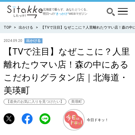
北海道で暮らす、あなたとつくる、
明日への
”きっかけ”
WEBマガジン
TOP
出かける
【TVで注目】なぜここに？人里離れたウマい店！森の中
2024.09.20
出かける
【TVで注目】なぜここに？人里
CATEGORY
カテゴリー
離れたウマい店！森の中にある
食べる
こだわりグラタン店｜北海道・
出かける
美瑛町
暮らす
【道央のお気に入りを見つけたい】
美瑛町
みがく
今日ドキッ！
育む