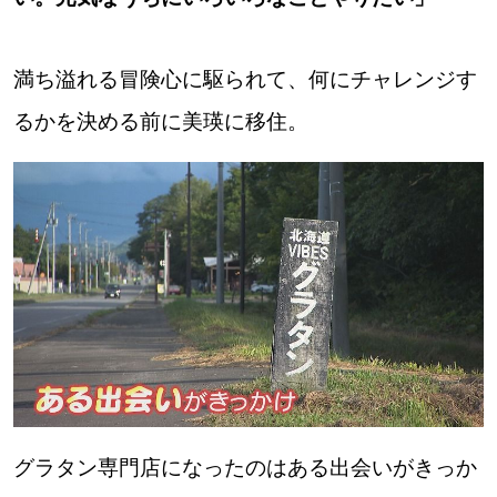
道東
満ち溢れる冒険心に駆られて、何にチャレンジす
道央
るかを決める前に美瑛に移住。
KEYWORD
キーワード
Sitakke編集部あい
【いろんな価値観や生き方に触れたい】
Sitakke編集部 IKU
【暮らしの知恵を身につけたい】
【まったり楽しみたい】
札幌市
グラタン専門店になったのはある出会いがきっか