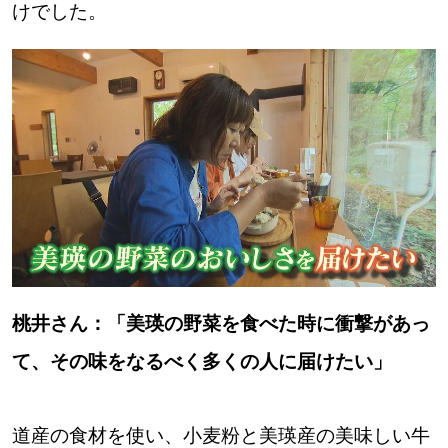
【札幌のお気に入りを見つけたい】
けでした。
【道央のお気に入りを見つけたい】
【道北のお気に入りを見つけたい】
【道東のお気に入りを見つけたい】
北海道で暮らす、あなたとつくる、
桃井さん：「美瑛の野菜を食べた時に衝撃があっ
明日への”きっかけ”WEBマガジン
て、その味をなるべく多くの人に届けたい」
道産の食材を使い、小麦粉と美瑛産の美味しい牛