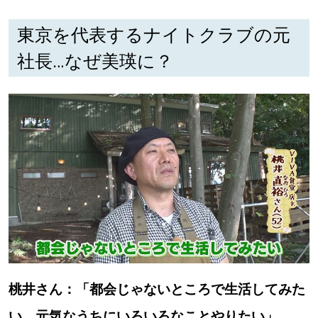
東京を代表するナイトクラブの元
深める
社長…なぜ美瑛に？
ゆるむ
SitakkeTV
LOCAL
ローカルエリア
all
札幌
道北
桃井さん：「都会じゃないところで生活してみた
道南
い。元気なうちにいろいろなことやりたい」