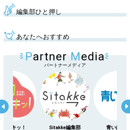
編集部ひと押し
あなたへおすすめ
P
artner
M
edia
パートナーメディア
itakke編集部
青いぽすと
「北海道３大か