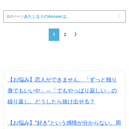
あたしなりのAnswerは…
次のページ
》
1
2
》
【お悩み】恋人ができません。「ずっと独り
身でもいいや」⇔「でもやっぱり寂しい」の
繰り返し。どうしたら抜け出せる？
【お悩み】”好き”という感情が分からない。周