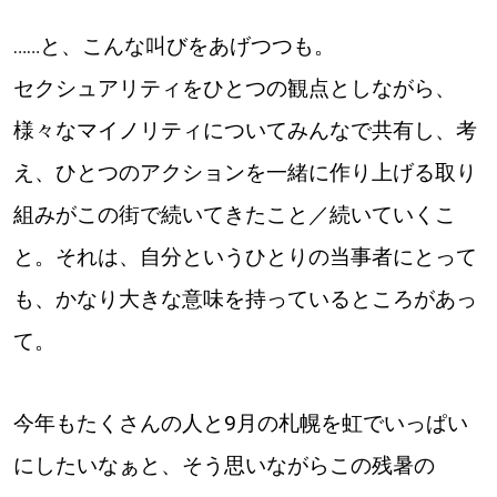
パートナーメディア
Sitakkeパートナー
……と、こんな叫びをあげつつも。
セクシュアリティをひとつの観点としながら、
運営会社
広告掲載
様々なマイノリティについてみんなで共有し、考
情報提供・お問い合わせ
利用規約
え、ひとつのアクションを一緒に作り上げる取り
プライバシーポリシー
組みがこの街で続いてきたこと／続いていくこ
と。それは、自分というひとりの当事者にとって
も、かなり大きな意味を持っているところがあっ
閉じる
て。
今年もたくさんの人と9月の札幌を虹でいっぱい
にしたいなぁと、そう思いながらこの残暑の