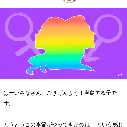
深める
ゆるむ
SitakkeTV
LOCAL
ローカルエリア
all
はーいみなさん、ごきげんよう！満島てる子で
札幌
す。
道北
道南
とうとうこの季節がやってきたのね……という感じ