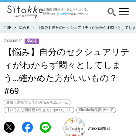
北海道で暮らす、あなたとつくる、
明日への
”きっかけ”
WEBマガジン
TOP
深める
【悩み】自分のセクシュアリティがわからず悶々としてしまう
2024.08.30
深める
【悩み】自分のセクシュアリテ
CATEGORY
カテゴリー
ィがわからず悶々としてしま
食べる
う…確かめた方がいいもの？
出かける
#69
暮らす
連載｜満島てる子のお悩み相談ルーム
【いろんな価値観や生き方に触れたい】
Sitakke編集部 ナベ子
みがく
Sitakke編集部
育む