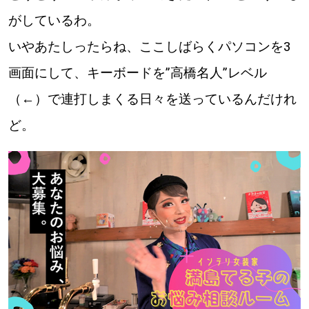
がしているわ。
道東
いやあたしったらね、ここしばらくパソコンを3
道央
画面にして、キーボードを”高橋名人”レベル
（←）で連打しまくる日々を送っているんだけれ
KEYWORD
キーワード
ど。
Sitakke編集部あい
【いろんな価値観や生き方に触れたい】
Sitakke編集部 IKU
【まったり楽しみたい】
【暮らしの知恵を身につけたい】
札幌市
【札幌のお気に入りを見つけたい】