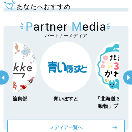
あなたへおすすめ
P
artner
M
edia
パートナーメディア
itakke編集部
青いぽすと
「北海道３大か
動物」プロジ
メディア一覧へ