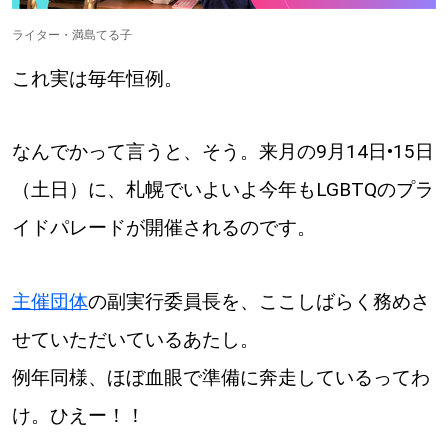
【道央のお気に入りを見つけたい】
ライター・満島てる子
【道北のお気に入りを見つけたい】
これ実は毎年恒例。
【道東のお気に入りを見つけたい】
なんでかって言うと、そう。来月の9月14日•15日
（土日）に、札幌でいよいよ今年もLGBTQのプラ
イドパレードが開催されるのです。
北海道で暮らす、あなたとつくる、
明日への”きっかけ”WEBマガジン
主催団体
の副実行委員長を、ここしばらく務めさ
せていただいているあたし。
例年同様、ほぼ血眼で準備に奔走しているってわ
け。ひえー！！