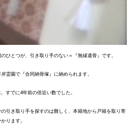
因のひとつが、引き取り手のない＝『無縁遺骨』です。
SEARCH
検索する
平岸霊園で『合同納骨塚』に納められます。
CATEGORY
カテゴリー
3体。すでに4年前の倍近い数でした。
LOCAL
骨の引き取り手を探すのは難しく、本籍地から戸籍を取り寄
ローカルエリア
かかります。