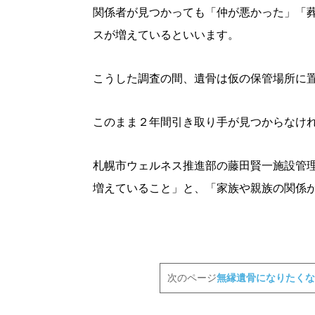
関係者が見つかっても「仲が悪かった」「
パートナーメディア
Sitakkeパートナー
スが増えているといいます。
運営会社
広告掲載
情報提供・お問い合わせ
こうした調査の間、遺骨は仮の保管場所に置
プライバシーポリシー
このまま２年間引き取り手が見つからなけれ
閉じる
札幌市ウェルネス推進部の藤田賢一施設管
増えていること」と、「家族や親族の関係
次のページ
無縁遺骨になりたくな