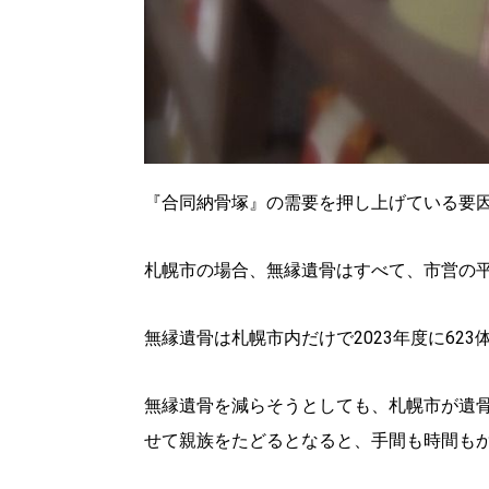
『合同納骨塚』の需要を押し上げている要
札幌市の場合、無縁遺骨はすべて、市営の
無縁遺骨は札幌市内だけで2023年度に62
北海道で暮らす、あなたとつくる、
明日への”きっかけ”WEBマガジン
無縁遺骨を減らそうとしても、札幌市が遺
せて親族をたどるとなると、手間も時間も