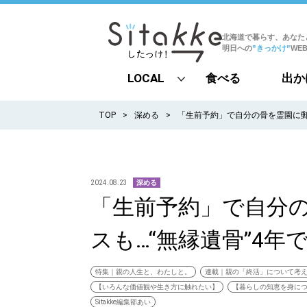
北海道で暮らす、あなた
明日への
”きっかけ”
WE
LOCAL
食べる
出か
all
TOP
深める
「生前予約」で自分の骨を霊園に郵
札幌
道北
2024.08.23
深める
「生前予約」で自分
道南
スも…“無縁遺骨”4年
道東
道央
特集｜親の人生と、わたしと。
連載｜親の「終活」について考
【いろんな価値観や生き方に触れたい】
【暮らしの知恵を身に
Sitakke編集部あい