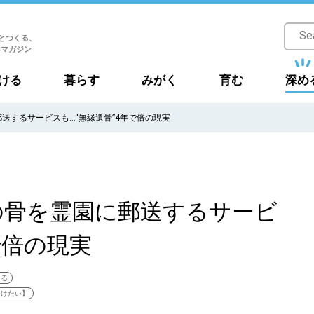
とつくる、
Bマガジン
ける
暮らす
みがく
育む
深め
送するサービスも…“無縁遺骨”4年で倍の現実
の骨を霊園に郵送するサービ
で倍の現実
える
つけたい】