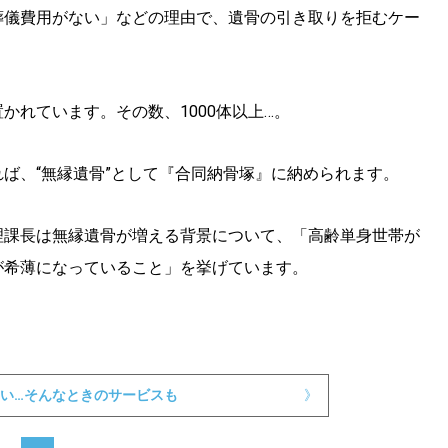
葬儀費用がない」などの理由で、遺骨の引き取りを拒むケー
KEYWORD
キーワード
利用規約
Sitakke編集部あい
かれています。その数、1000体以上…。
Sitakke編集部 IKU
【まったり楽しみたい
ば、“無縁遺骨”として『合同納骨塚』に納められます。
【道央のお気に入りを
【道東のお気に入りを
理課長は無縁遺骨が増える背景について、「高齢単身世帯が
が希薄になっていること」を挙げています。
い…そんなときのサービスも
》