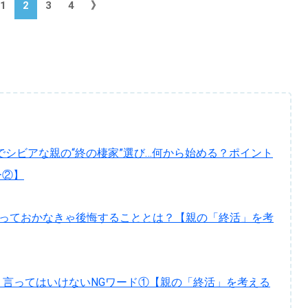
1
2
3
4
》
でシビアな親の“終の棲家”選び…何から始める？ポイント
ー②】
やっておかなきゃ後悔することとは？【親の「終活」を考
言ってはいけないNGワード①【親の「終活」を考える