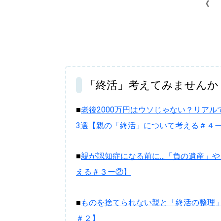
《
「終活」考えてみませんか
■
老後2000万円はウソじゃない？リアル
3選【親の「終活」について考える＃４
■
親が認知症になる前に…「負の遺産」
える＃３ー②】
■
ものを捨てられない親と「終活の整理」
＃２】