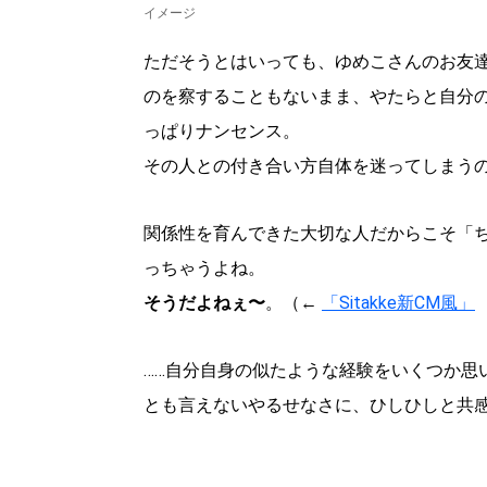
イメージ
ただそうとはいっても、ゆめこさんのお友
のを察することもないまま、やたらと自分
っぱりナンセンス。
その人との付き合い方自体を迷ってしまう
関係性を育んできた大切な人だからこそ「
っちゃうよね。
そうだよねぇ〜
。（←
「Sitakke新CM風」
……自分自身の似たような経験をいくつか思
北海道で暮らす、あなたとつくる、
明日への”きっかけ”WEBマガジン
とも言えないやるせなさに、ひしひしと共