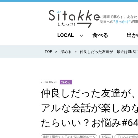
北海道で暮らす、あなた
明日への
”きっかけ”
WE
LOCAL
食べる
出か
all
TOP
深める
仲良しだった友達が、最近はSNS
札幌
道北
2024.06.25
深める
仲良しだった友達が、
道南
アルな会話が楽しめ
道東
たらいい？お悩み#6
道央
連載｜満島てる子のお悩み相談ルーム
お悩み
【いろんな価