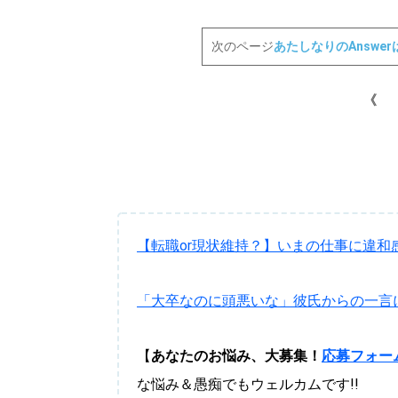
パートナーメディア
Sitakkeパートナー
次のページ
あたしなりのAnswer
運営会社
広告掲載
情報提供・お問い合わせ
《
プライバシーポリシー
閉じる
【転職or現状維持？】いまの仕事に違
「大卒なのに頭悪いな」彼氏からの一言に
【
あなたのお悩み、大募集！
応募フォー
な悩み＆愚痴でもウェルカムです!!