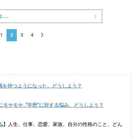
KEYWORD
キーワード
は……
》
利用規約
Sitakke編集部あい
1
2
3
4
》
Sitakke編集部 IKU
【暮らしの知恵を身に
【札幌のお気に入りを
【道北のお気に入りを
和感を持つようになった。どうしよう？
モヤモヤ…“学歴”に対する悩み、どうしよう？
ム
】人生、仕事、恋愛、家族、自分の性格のこと、どん