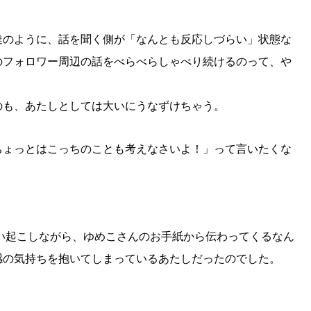
達のように、話を聞く側が「なんとも反応しづらい」状態な
のフォロワー周辺の話をべらべらしゃべり続けるのって、や
のも、あたしとしては大いにうなずけちゃう。
SEARCH
ちょっとはこっちのことも考えなさいよ！」って言いたくな
検索する
CATEGORY
カテゴリー
い起こしながら、ゆめこさんのお手紙から伝わってくるなん
LOCAL
感の気持ちを抱いてしまっているあたしだったのでした。
ローカルエリア