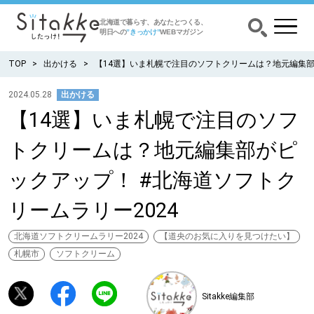
北海道で暮らす、あなたとつくる、
明日への
”きっかけ”
WEBマガジン
TOP
出かける
【14選】いま札幌で注目のソフトクリームは？地元編集部が
2024.05.28
出かける
【14選】いま札幌で注目のソフ
CATEGORY
カテゴリー
トクリームは？地元編集部がピ
食べる
ックアップ！ #北海道ソフトク
出かける
リームラリー2024
暮らす
北海道ソフトクリームラリー2024
【道央のお気に入りを見つけたい】
札幌市
ソフトクリーム
みがく
Sitakke編集部
育む