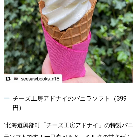
道東
道央
KEYWORD
キーワード
Sitakke編集部あい
【いろんな価値観や生き方に触れたい】
Sitakke編集部 IKU
【まったり楽しみたい】
チーズ工房アドナイのバニラソフト（399
円）
【暮らしの知恵を身につけたい】
札幌市
"北海道興部町「チーズ工房アドナイ」の特製バニ
【札幌のお気に入りを見つけたい】
ラソフトです！一口食べると、ミルクの甘さがふ