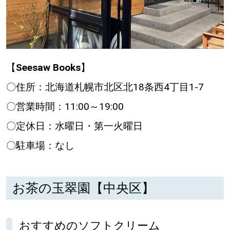
パートナーメディア
Sitakkeパートナー
運営会社
広告掲載
【
Seesaw Books
】
情報提供・お問い合わせ
利用規約
〇住所：北海道札幌市北区北18条西4丁目1-7
プライバシーポリシー
〇営業時間：11:00～19:00
〇定休日：水曜日・第一火曜日
閉じる
〇駐車場：なし
お茶の玉翠園【中央区】
おすすめのソフトクリーム