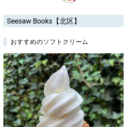
深める
Seesaw Books【北区】
ゆるむ
おすすめのソフトクリーム
SitakkeTV
LOCAL
ローカルエリア
all
札幌
道北
道南