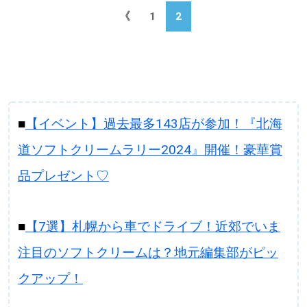
《
1
2
■
【イベント】過去最多143店が参加！『北海
道ソフトクリームラリー2024』開催！豪華賞
品プレゼント♡
■
【7選】札幌から車でドライブ！近郊でいま
注目のソフトクリームは？地元編集部がピッ
クアップ！