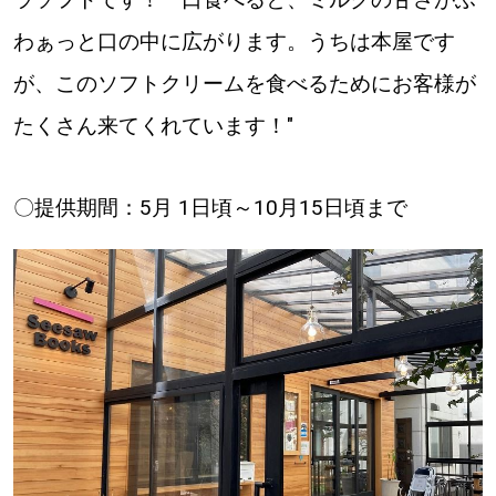
【道央のお気に入りを見つけたい】
わぁっと口の中に広がります。うちは本屋です
【道北のお気に入りを見つけたい】
が、このソフトクリームを食べるためにお客様が
【道東のお気に入りを見つけたい】
たくさん来てくれています！"
〇提供期間：5月 1日頃～10月15日頃まで
北海道で暮らす、あなたとつくる、
明日への”きっかけ”WEBマガジン