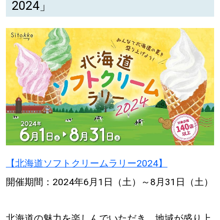
2024」
道東
道央
KEYWORD
キーワード
Sitakke編集部あい
【いろんな価値観や生き方に触れたい】
Sitakke編集部 IKU
【まったり楽しみたい】
【北海道ソフトクリームラリー2024】
【暮らしの知恵を身につけたい】
札幌市
開催期間：2024年6月1日（土）～8月31日（土）
【札幌のお気に入りを見つけたい】
北海道の魅力を楽しんでいただき、地域が盛り上