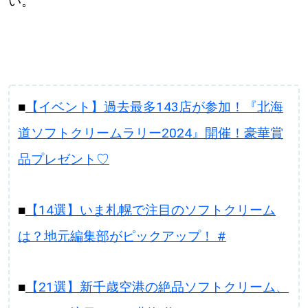
い。
■
【イベント】過去最多143店が参加！『北海
道ソフトクリームラリー2024』開催！豪華賞
品プレゼント♡
■
【14選】いま札幌で注目のソフトクリーム
は？地元編集部がピックアップ！ #
■
【21選】新千歳空港の絶品ソフトクリーム、