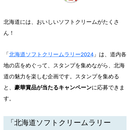
深める
北海道には、おいしいソフトクリームがたくさ
ゆるむ
ん！
SitakkeTV
「
北海道ソフトクリームラリー2024
」は、道内各
地の店をめぐって、スタンプを集めながら、北海
LOCAL
ローカルエリア
道の魅力を楽しむ企画です。スタンプを集める
all
と、
豪華賞品が当たるキャンペーン
に応募できま
札幌
す。
道北
「北海道ソフトクリームラリー
道南