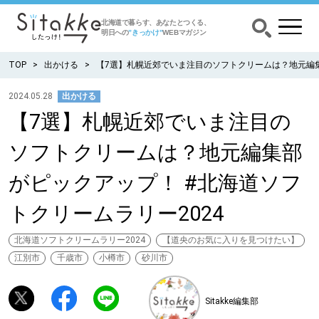
北海道で暮らす、あなたとつくる、
明日への
”きっかけ”
WEBマガジン
TOP
出かける
【7選】札幌近郊でいま注目のソフトクリームは？地元編集
2024.05.28
出かける
【7選】札幌近郊でいま注目の
CATEGORY
カテゴリー
ソフトクリームは？地元編集部
食べる
がピックアップ！ #北海道ソフ
出かける
トクリームラリー2024
暮らす
北海道ソフトクリームラリー2024
【道央のお気に入りを見つけたい】
江別市
千歳市
小樽市
砂川市
みがく
Sitakke編集部
育む