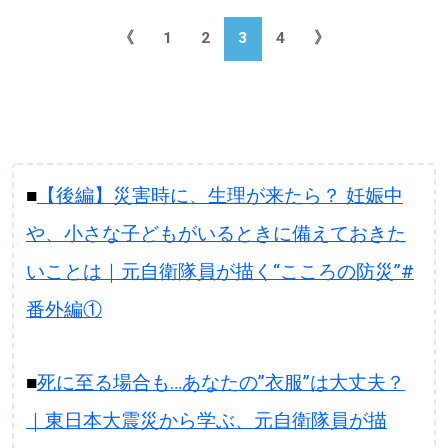
《
1
2
3
4
》
■
【後編】災害時に、生理が来たら？ 妊娠中
や、小さな子どもがいるときに備えておきた
いことは｜元自衛隊員が描く“こころの防災”#
番外編①
■
死に至る場合も…あなたの”衣服”は大丈夫？
｜東日本大震災から学ぶ、元自衛隊員が描