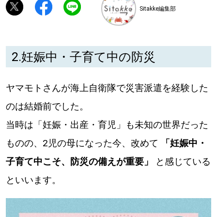
Sitakke編集部
深める
ゆるむ
2.妊娠中・子育て中の防災
SitakkeTV
ヤマモトさんが海上自衛隊で災害派遣を経験した
のは結婚前でした。
LOCAL
ローカルエリア
当時は「妊娠・出産・育児」も未知の世界だった
all
ものの、2児の母になった今、改めて
「妊娠中・
札幌
子育て中こそ、防災の備えが重要」
と感じている
といいます。
道北
道南