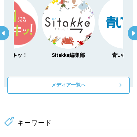
今日ドキッ！
Sitakke編集部
青いぽす
メディア一覧へ
キーワード