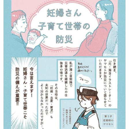
道東
道央
KEYWORD
キーワード
Sitakke編集部あい
【いろんな価値観や生き方に触れたい】
Sitakke編集部 IKU
【まったり楽しみたい】
【暮らしの知恵を身につけたい】
札幌市
【札幌のお気に入りを見つけたい】