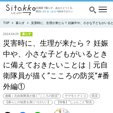
北海道で暮らす、あなたとつくる、
明日への
”きっかけ”
WEBマガジン
TOP
暮らす
災害時に、生理が来たら？ 妊娠中や、小さな子どもがいると
2024.04.29
暮らす
災害時に、生理が来たら？ 妊娠
CATEGORY
カテゴリー
中や、小さな子どもがいるとき
食べる
に備えておきたいことは｜元自
出かける
衛隊員が描く“こころの防災”#番
外編①
暮らす
連載｜元自衛隊員が描く“こころの防災”
ヤマモトクミコ
防災
みがく
【暮らしの知恵を身につけたい】
【特集】“じぶんごと”防災
育む