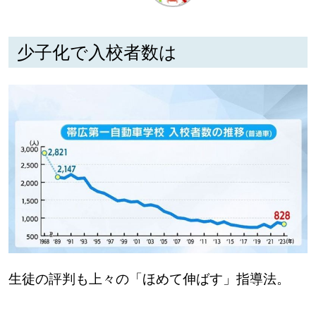
深める
少子化で入校者数は
ゆるむ
SitakkeTV
LOCAL
ローカルエリア
all
札幌
道北
生徒の評判も上々の「ほめて伸ばす」指導法。
道南