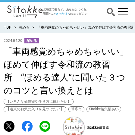
北海道で暮らす、あなたとつくる、
明日への
”きっかけ”
WEBマガジン
TOP
深める
「車両感覚めちゃめちゃいい」ほめて伸ばす令和流の教習所
2024.04.20
深める
「車両感覚めちゃめちゃいい」
CATEGORY
カテゴリー
ほめて伸ばす令和流の教習
食べる
所 “ほめる達人”に聞いた３つ
出かける
のコツと言い換えとは
暮らす
【いろんな価値観や生き方に触れたい】
【道東のお気に入りを見つけたい】
帯広市
Sitakke編集部あい
みがく
Sitakke編集部
育む