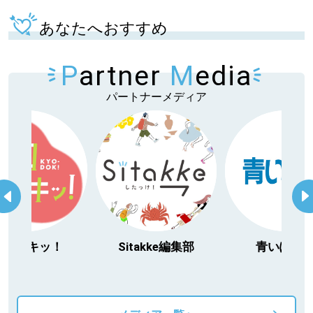
あなたへおすすめ
P
artner
M
edia
パートナーメディア
Sitakke編集部
青いぽすと
「北海道３大
動物」プロシ