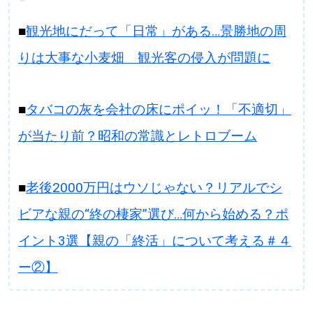
■
観光地にだって「日常」がある…景勝地の周
りは大事な小麦畑 観光客の侵入が問題に
■
タバコの灰を会社の床にポイッ！「不適切」
が当たり前？昭和の常識とレトロブーム
■
老後2000万円はウソじゃない？リアルでシ
ビアな親の“終の棲家”選び…何から始める？ポ
イント3選【親の「終活」について考える＃４
ー②】