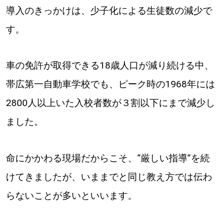
導入のきっかけは、少子化による生徒数の減少で
道東
す。
道央
車の免許が取得できる18歳人口が減り続ける中、
KEYWORD
帯広第一自動車学校でも、ピーク時の1968年には
キーワード
2800人以上いた入校者数が３割以下にまで減少し
Sitakke編集部あい
ました。
【いろんな価値観や生き方に触れたい】
Sitakke編集部 IKU
【まったり楽しみたい】
命にかかわる現場だからこそ、“厳しい指導”を続
けてきましたが、いままでと同じ教え方では伝わ
【暮らしの知恵を身につけたい】
札幌市
らないことが多いといいます。
【札幌のお気に入りを見つけたい】