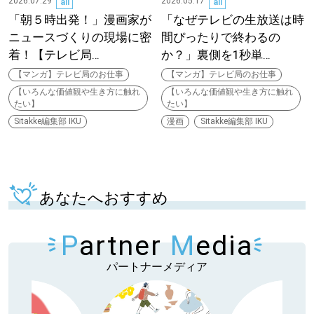
2026.07.29
2026.05.17
all
all
「朝５時出発！」漫画家が
「なぜテレビの生放送は時
深める
ニュースづくりの現場に密
間ぴったりで終わるの
着！【テレビ局…
か？」裏側を1秒単…
ゆるむ
【マンガ】テレビ局のお仕事
【マンガ】テレビ局のお仕事
【いろんな価値観や生き方に触れ
【いろんな価値観や生き方に触れ
たい】
たい】
SitakkeTV
Sitakke編集部 IKU
漫画
Sitakke編集部 IKU
LOCAL
ローカルエリア
all
あなたへおすすめ
札幌
P
artner
M
edia
道北
パートナーメディア
道南