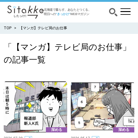
北海道で暮らす、あなたとつくる、
明日への
”きっかけ”
WEBマガジン
TOP
【マンガ】テレビ局のお仕事
「【マンガ】テレビ局のお仕事」
CATEGORY
の記事一覧
カテゴリー
食べる
出かける
暮らす
みがく
深める
深める
育む