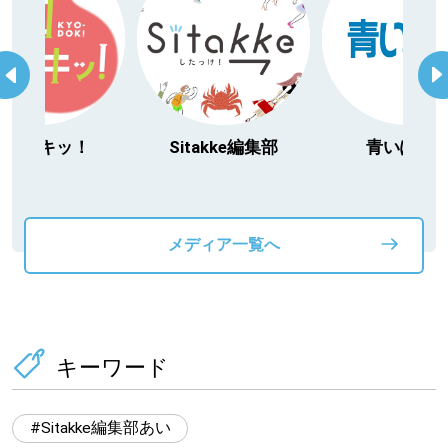
道東
道央
今日ドキッ！
Sitakke編集部
青いぽす
KEYWORD
キーワード
Sitakke編集部あい
メディア一覧へ
【いろんな価値観や生き方に触れたい】
Sitakke編集部 IKU
【まったり楽しみたい】
【暮らしの知恵を身につけたい】
札幌市
キーワード
【札幌のお気に入りを見つけたい】
Sitakke編集部あい