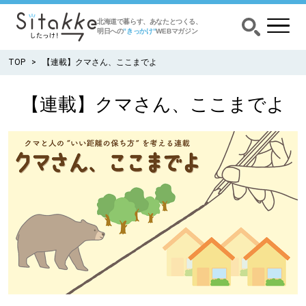
北海道で暮らす、あなたとつくる、
明日への
”きっかけ”
WEBマガジン
TOP
【連載】クマさん、ここまでよ
【連載】クマさん、ここまでよ
CATEGORY
カテゴリー
食べる
出かける
暮らす
みがく
育む