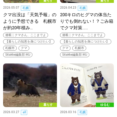
暮らす
暮らす
2026.05.07
2026.04.23
札幌
札幌
クマ出没は「天気予報」の
200キロのヒグマの体当た
パートナーメディア
Sitakkeパートナー
ように予想できる 札幌市
りでも倒れない！？ごみ箱
が約20年積み…
でクマ対策……
運営会社
広告掲載
連載｜クマさん、ここまでよ
連載｜クマさん、ここまでよ
【暮らしの知恵を身につけたい】
【暮らしの知恵を身につけたい】
情報提供・お問い合わせ
利用規約
札幌市
クマ
クマ
札幌市
Sitakke編集部 IKU
Sitakke編集部 IKU
プライバシーポリシー
閉じる
暮らす
ゆるむ
2026.03.27
2026.03.16
all
札幌