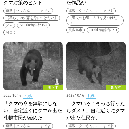
クマ対策のヒント…
た作品が…
連載｜クマさん、ここまでよ
連載｜クマさん、ここまでよ
【暮らしの知恵を身につけたい】
【道央のお気に入りを見つけた
い】
クマ
Sitakke編集部 IKU
北広島市
Sitakke編集部 IKU
映画
暮らす
暮らす
2025.10.16
2025.10.16
札幌
札幌
「クマの命を無駄にしな
「クマいる！そっち行った
い」自宅近くにクマが出た
らダメ！」自宅近くにクマ
札幌市民が始めた…
が出た住民が、…
連載｜クマさん、ここまでよ
連載｜クマさん、ここまでよ