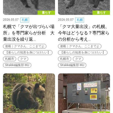
【札幌のお気に入りを見つけたい】
暮らす
暮らす
【道央のお気に入りを見つけたい】
2026.05.07
2026.05.07
札幌
札幌
【道北のお気に入りを見つけたい】
札幌で「クマが出づらい場
「クマ大量出没」の札幌、
所」を専門家らが分析 大
今年はどうなる？専門家ら
【道東のお気に入りを見つけたい】
量出没を繰り返…
の分析から考え…
連載｜クマさん、ここまでよ
連載｜クマさん、ここまでよ
【暮らしの知恵を身につけたい】
【暮らしの知恵を身につけたい】
札幌市
クマ
札幌市
クマ
Sitakke編集部 IKU
Sitakke編集部 IKU
北海道で暮らす、あなたとつくる、
明日への”きっかけ”WEBマガジン