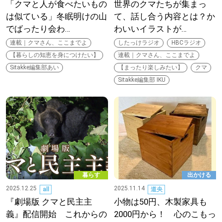
「クマと人が食べたいもの
世界のクマたちが集まっ
は似ている」冬眠明けの山
て、話し合う内容とは？か
でばったり会わ…
わいいイラストが…
連載｜クマさん、ここまでよ
したっけラジオ
HBCラジオ
【暮らしの知恵を身につけたい】
連載｜クマさん、ここまでよ
Sitakke編集部あい
【まったり楽しみたい】
クマ
Sitakke編集部 IKU
暮らす
出かける
2025.12.25
2025.11.14
all
道央
『劇場版 クマと民主主
小物は50円、木製家具も
義』配信開始 これからの
2000円から！ 心のこもっ