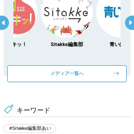
ドキッ！
Sitakke編集部
青いぽすと
メディア一覧へ
キーワード
Sitakke編集部あい