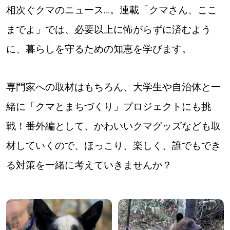
相次ぐクマのニュース…。連載「クマさん、ここ
深める
までよ」では、必要以上に怖がらずに済むよう
に、暮らしを守るための知恵を学びます。
ゆるむ
SitakkeTV
専門家への取材はもちろん、大学生や自治体と一
緒に「クマとまちづくり」プロジェクトにも挑
LOCAL
ローカルエリア
戦！番外編として、かわいいクマグッズなども取
all
材していくので、ほっこり、楽しく、誰でもでき
る対策を一緒に考えていきませんか？
札幌
道北
道南