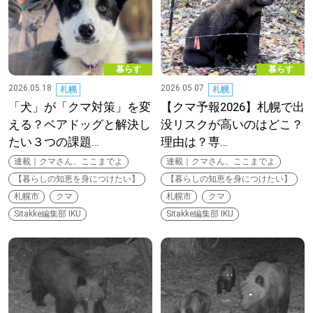
道東
道央
暮らす
暮らす
2026.05.18
2026.05.07
札幌
札幌
「犬」が「クマ対策」を変
【クマ予報2026】札幌で出
KEYWORD
キーワード
える？ベアドッグと解決し
没リスクが高いのはどこ？
たい３つの課題…
理由は？専…
Sitakke編集部あい
連載｜クマさん、ここまでよ
連載｜クマさん、ここまでよ
【暮らしの知恵を身につけたい】
【暮らしの知恵を身につけたい】
【いろんな価値観や生き方に触れたい】
札幌市
クマ
札幌市
クマ
Sitakke編集部 IKU
Sitakke編集部 IKU
Sitakke編集部 IKU
【暮らしの知恵を身につけたい】
【まったり楽しみたい】
札幌市