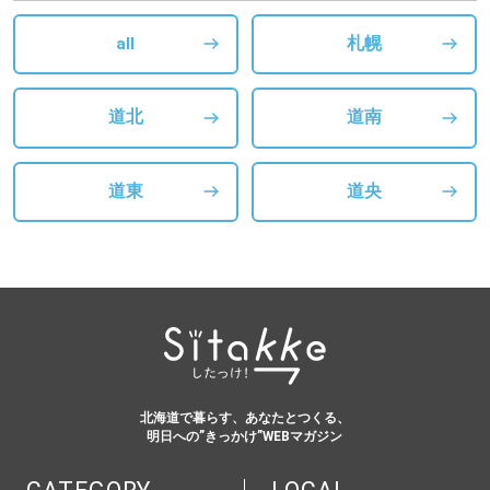
all
札幌
道北
道南
道東
道央
北海道で暮らす、あなたとつくる、
明日への”きっかけ”WEBマガジン