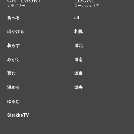
CATEGORY
LOCAL
カテゴリー
ローカルエリア
食べる
all
出かける
札幌
暮らす
道北
みがく
道南
育む
道東
深める
道央
ゆるむ
SitakkeTV