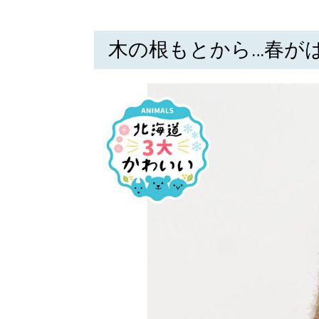
木の根もとから…春が
北海道で暮らす、あなたとつくる、
明日への”きっかけ”WEBマガジン