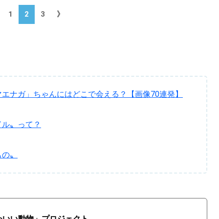
1
2
3
》
エナガ」ちゃんにはどこで会える？【画像70連発】
ドル〟って？
もの〟
いい動物」プロジェクト