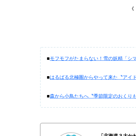
《
■
モフモフがたまらない！雪の妖精「シマ
■
はるばる北極圏からやって来た〝アイ
■
森から小鳥たちへ〝季節限定のおくり
「北海道３大かわ