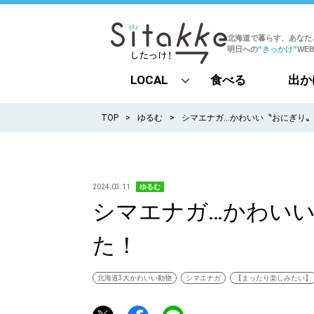
北海道で暮らす、あなた
明日への
”きっかけ”
WE
LOCAL
食べる
出か
all
TOP
ゆるむ
シマエナガ…かわいい〝おにぎり
札幌
道北
2024.03.11
ゆるむ
シマエナガ…かわい
道南
た！
道東
道央
北海道3大かわいい動物
シマエナガ
【まったり楽しみたい】