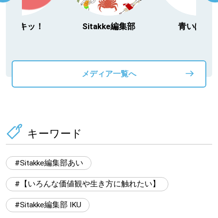
itakke編集部
青いぽすと
「北海道３大か
動物」プロジ
メディア一覧へ
キーワード
Sitakke編集部あい
【いろんな価値観や生き方に触れたい】
Sitakke編集部 IKU