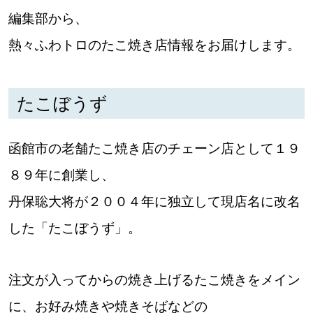
編集部から、
道東
熱々ふわトロのたこ焼き店情報をお届けします。
道央
たこぼうず
KEYWORD
キーワード
函館市の老舗たこ焼き店のチェーン店として１９
Sitakke編集部あい
８９年に創業し、
【いろんな価値観や生き方に触れたい】
丹保聡大将が２００４年に独立して現店名に改名
Sitakke編集部 IKU
した「たこぼうず」。
【暮らしの知恵を身につけたい】
注文が入ってからの焼き上げるたこ焼きをメイン
【まったり楽しみたい】
札幌市
に、お好み焼きや焼きそばなどの