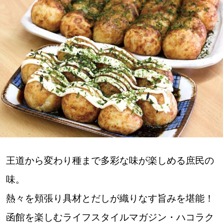
深める
ゆるむ
SitakkeTV
LOCAL
ローカルエリア
all
王道から変わり種まで多彩な味が楽しめる庶民の
札幌
味。
道北
熱々を頬張り具材とだしが織りなす旨みを堪能！
函館を楽しむライフスタイルマガジン・ハコラク
道南