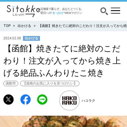
北海道で暮らす、あなたとつくる、
明日への
”きっかけ”
WEBマガジン
TOP
出かける
【函館】焼きたてに絶対のこだわり！注文が入ってから焼
2024.02.08
出かける
【函館】焼きたてに絶対のこだ
CATEGORY
カテゴリー
わり！注文が入ってから焼き上
食べる
げる絶品ふんわりたこ焼き
出かける
函館市
【道南のお気に入りを見つけたい】
暮らす
ハコラク
みがく
育む