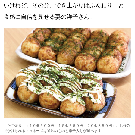
いけれど、その分、でき上がりはふんわり」と
食感に自信を見せる妻の洋子さん。
パートナーメディア
Sitakkeパートナー
運営会社
広告掲載
情報提供・お問い合わせ
利用規約
プライバシーポリシー
閉じる
「たこ焼き」（１０個５００円、１５個６５０円、２０個８５０円）。お好み
でかけられるマヨネーズは通常のものと辛子入りが選べます。