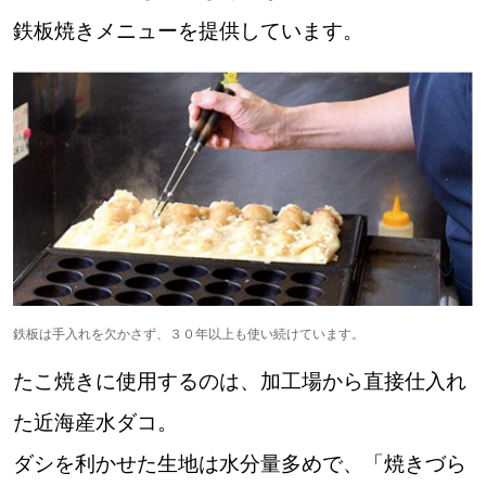
【札幌のお気に入りを見つけたい】
鉄板焼きメニューを提供しています。
【道央のお気に入りを見つけたい】
【道北のお気に入りを見つけたい】
【道東のお気に入りを見つけたい】
鉄板は手入れを欠かさず、３０年以上も使い続けています。
北海道で暮らす、あなたとつくる、
明日への”きっかけ”WEBマガジン
たこ焼きに使用するのは、加工場から直接仕入れ
た近海産水ダコ。
ダシを利かせた生地は水分量多めで、「焼きづら