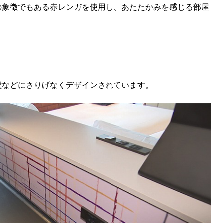
の象徴でもある赤レンガを使用し、あたたかみを感じる部屋
KEYWORD
キーワード
利用規約
Sitakke編集部あい
Sitakke編集部 IKU
【暮らしの知恵を身に
壁などにさりげなくデザインされています。
【札幌のお気に入りを
【道北のお気に入りを