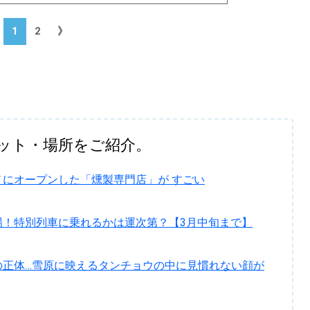
1
2
》
ット・場所をご紹介。
にオープンした「燻製専門店」が すごい
場！特別列車に乗れるかは運次第？【3月中旬まで】
の正体…雪原に映えるタンチョウの中に見慣れない顔が