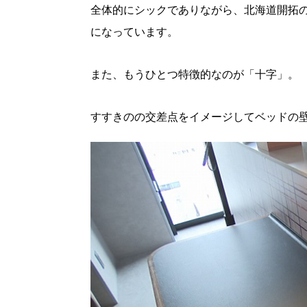
全体的にシックでありながら、北海道開拓
パートナーメディア
Sitakkeパートナー
になっています。
運営会社
広告掲載
情報提供・お問い合わせ
また、もうひとつ特徴的なのが「十字」。
プライバシーポリシー
すすきのの交差点をイメージしてベッドの
閉じる