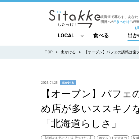
北海道で暮らす、あなた
明日への
”きっかけ”
WE
LOCAL
食べる
出か
all
TOP
出かける
【オープン】パフェの誘惑は歯
札幌
道北
2024.01.28
出かける
【オープン】パフェ
道南
め店が多いススキノ
道東
「北海道らしさ」
道央
【札幌のお気に入りを見つけたい】
ホテル
すすきの
Si