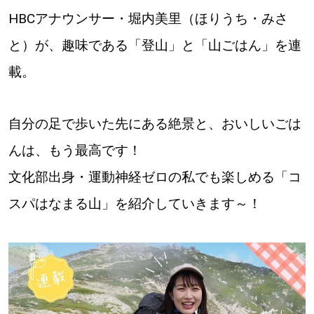
HBCアナウンサー・堀内美里（ほりうち・みさ
道東
と）が、趣味である「登山」と「山ごはん」を連
道央
載。
KEYWORD
キーワード
自分の足で歩いた先にある絶景と、おいしいごは
んは、もう最高です！
Sitakke編集部あい
文化部出身・運動神経ゼロの私でも楽しめる「コ
【いろんな価値観や生き方に触れたい】
スパはなまる山」を紹介していきます～！
Sitakke編集部 IKU
【暮らしの知恵を身につけたい】
【まったり楽しみたい】
札幌市