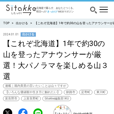
北海道で暮らす、あなたとつくる、
明日への
”きっかけ”
WEBマガジン
TOP
出かける
【これぞ北海道】1年で約30の山を登ったアナウンサー
2024.01.01
出かける
【これぞ北海道】1年で約30の
CATEGORY
カテゴリー
山を登ったアナウンサーが厳
食べる
選！大パノラマを楽しめる山３
出かける
選
暮らす
連載｜堀内美里の言いたいことは山々ですが
【いろんな価値観や生き方に触れたい】
釧路市
足寄町
東川町
富良野市
上富良野町
Sitakke編集部 IKU
みがく
育む
Sitakke編集部