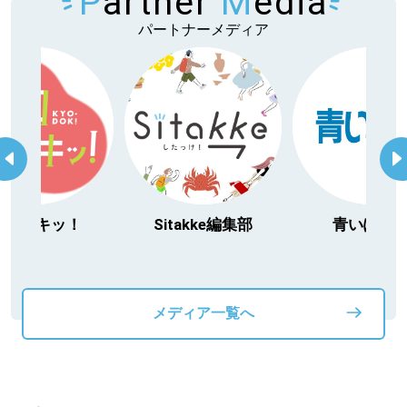
P
artner
M
edia
パートナーメディア
今日ドキッ！
Sitakke編集部
青いぽす
メディア一覧へ