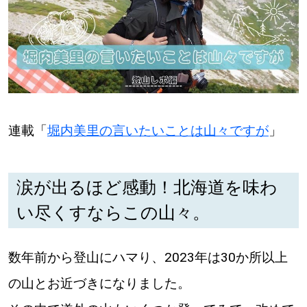
【札幌のお気に入りを見つけたい】
【道央のお気に入りを見つけたい】
【道北のお気に入りを見つけたい】
【道東のお気に入りを見つけたい】
連載「
堀内美里の言いたいことは山々ですが
」
涙が出るほど感動！北海道を味わ
い尽くすならこの山々。
北海道で暮らす、あなたとつくる、
明日への”きっかけ”WEBマガジン
数年前から登山にハマり、2023年は30か所以上
の山とお近づきになりました。