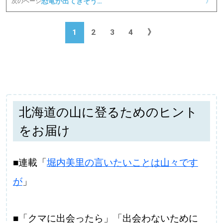
恐竜が出てきそう…
次のページ
》
1
2
3
4
》
北海道の山に登るためのヒント
をお届け
■連載「
堀内美里の言いたいことは山々です
が
」
■「クマに出会ったら」「出会わないために