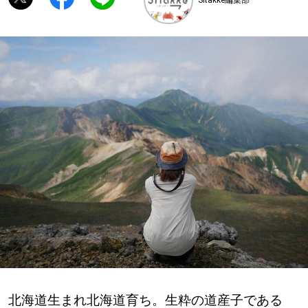
深める
ゆるむ
SitakkeTV
LOCAL
ローカルエリア
all
札幌
道北
北海道生まれ北海道育ち。生粋の道産子である
道南