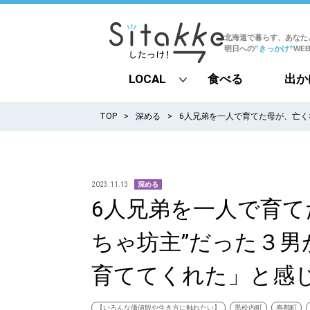
北海道で暮らす、あなた
明日への
”きっかけ”
WE
LOCAL
食べる
出か
all
TOP
深める
6人兄弟を一人で育てた母が、亡く
札幌
道北
2023.11.13
深める
6人兄弟を一人で育て
道南
ちゃ坊主”だった３
道東
育ててくれた」と感
道央
【いろんな価値観や生き方に触れたい】
黒松内町
寿都町