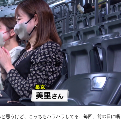
KEYWORD
キーワード
利用規約
Sitakke編集部あい
Sitakke編集部 IKU
【まったり楽しみたい
【道央のお気に入りを
【道東のお気に入りを
ると思うけど、こっちもハラハラしてる、毎回、前の日に眠