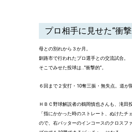
プロ相手に見せた“衝撃
母との別れから３か月。
釧路市で行われたプロ選手との交流試合。
そこでみせた投球は…”衝撃的”。
６回まで２安打・10奪三振・無失点。道が
ＨＢＣ野球解説者の鶴岡慎也さんも、滝田
「指にかかった時のストレート、ぬけたチ
ので、右バッターのインコースのクロスフ