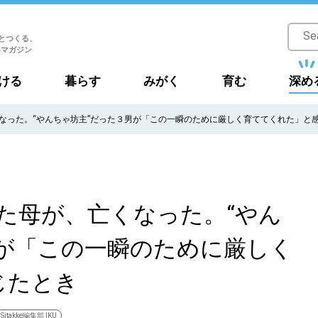
とつくる、
Bマガジン
ける
暮らす
みがく
育む
深め
なった。“やんちゃ坊主”だった３男が「この一瞬のために厳しく育ててくれた」と
た母が、亡くなった。“やん
男が「この一瞬のために厳しく
じたとき
Sitakke編集部 IKU