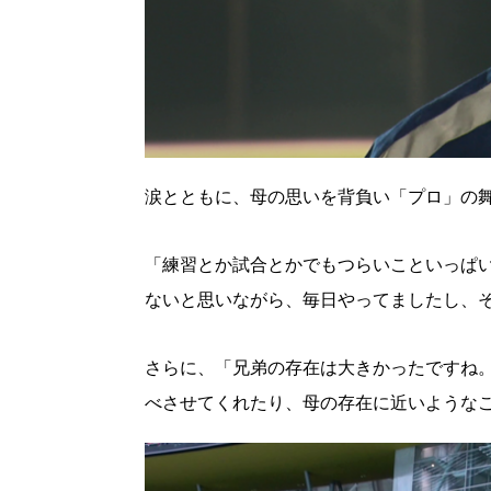
涙とともに、母の思いを背負い「プロ」の
「練習とか試合とかでもつらいこといっぱ
ないと思いながら、毎日やってましたし、
さらに、「兄弟の存在は大きかったですね
北海道で暮らす、あなたとつくる、
べさせてくれたり、母の存在に近いような
明日への”きっかけ”WEBマガジン