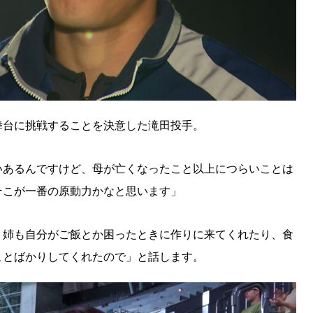
舞台に挑戦することを決意した滝田投手。
SEARCH
検索する
いあるんですけど、母が亡くなったこと以上につらいことは
そこが一番の原動力かなと思います」
CATEGORY
カテゴリー
。姉も自分がご飯とか困ったときに作りに来てくれたり、食
ことばかりしてくれたので」と話します。
LOCAL
ローカルエリア