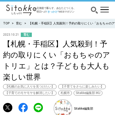
北海道で暮らす、あなたとつくる、
明日への
”きっかけ”
WEBマガジン
TOP
育む
【札幌・手稲区】人気殺到！予約の取りにくい「おもちゃのア
2023.10.21
育む
【札幌・手稲区】人気殺到！予
CATEGORY
カテゴリー
約の取りにくい「おもちゃのア
食べる
トリエ」とは？子どもも大人も
出かける
楽しい世界
暮らす
【札幌のお気に入りを見つけたい】
【子育てをさらに楽しみたい】
【子育てのモヤモヤを解消したい】
札幌市
Sitakke編集部 IKU
みがく
Sitakke編集部
育む