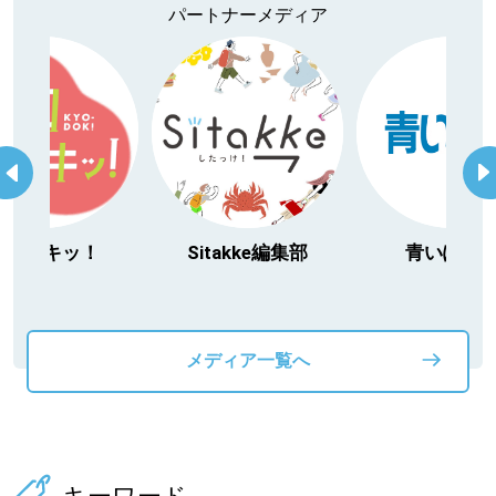
パートナーメディア
今日ドキッ！
Sitakke編集部
青いぽす
メディア一覧へ