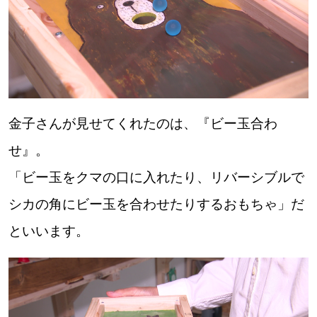
道東
道央
KEYWORD
キーワード
金子さんが見せてくれたのは、『ビー玉合わ
せ』。
Sitakke編集部あい
「ビー玉をクマの口に入れたり、リバーシブルで
【いろんな価値観や生き方に触れたい】
シカの角にビー玉を合わせたりするおもちゃ」だ
Sitakke編集部 IKU
といいます。
【暮らしの知恵を身につけたい】
【まったり楽しみたい】
札幌市