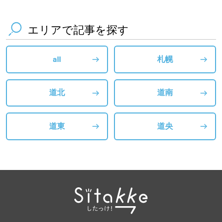
エリアで記事を探す
all
札幌
道北
道南
道東
道央