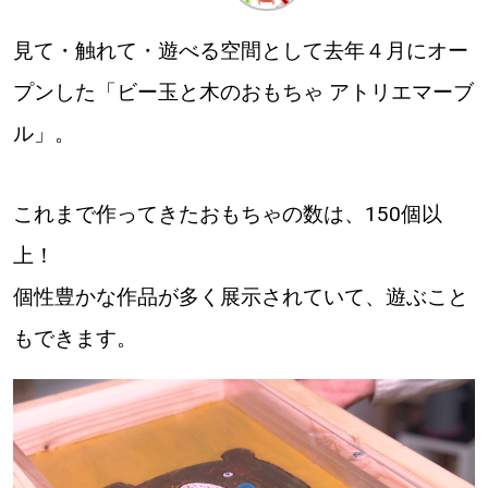
見て・触れて・遊べる空間として去年４月にオー
深める
プンした「ビー玉と木のおもちゃ アトリエマーブ
ゆるむ
ル」。
SitakkeTV
これまで作ってきたおもちゃの数は、150個以
LOCAL
上！
ローカルエリア
個性豊かな作品が多く展示されていて、遊ぶこと
all
もできます。
札幌
道北
道南