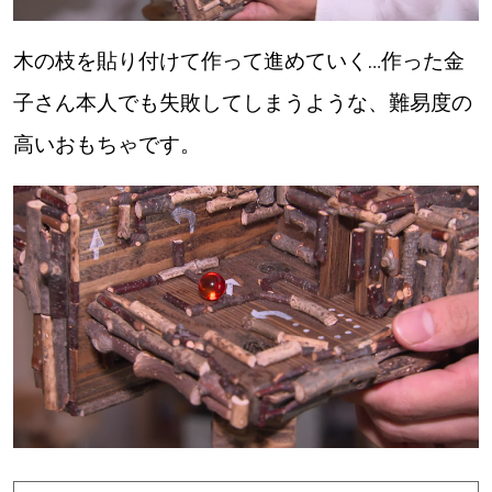
木の枝を貼り付けて作って進めていく…作った金
パートナーメディア
Sitakkeパートナー
子さん本人でも失敗してしまうような、難易度の
運営会社
広告掲載
高いおもちゃです。
情報提供・お問い合わせ
利用規約
プライバシーポリシー
閉じる