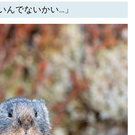
KEYWORD
いんでないかい…」
キーワード
利用規約
Sitakke編集部あい
Sitakke編集部 IKU
【まったり楽しみたい
【道央のお気に入りを
【道東のお気に入りを