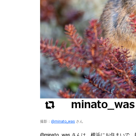
撮影：
@minato_was
さん
@minato_was さんは、横浜にお住ま