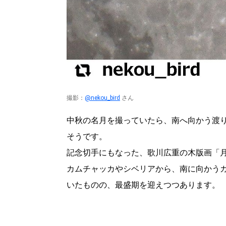
撮影：
@nekou_bird
さん
中秋の名月を撮っていたら、南へ向かう渡
そうです。
記念切手にもなった、歌川広重の木版画「
カムチャッカやシベリアから、南に向かう
北海道で暮らす、あなたとつくる、
いたものの、最盛期を迎えつつあります。
明日への”きっかけ”WEBマガジン