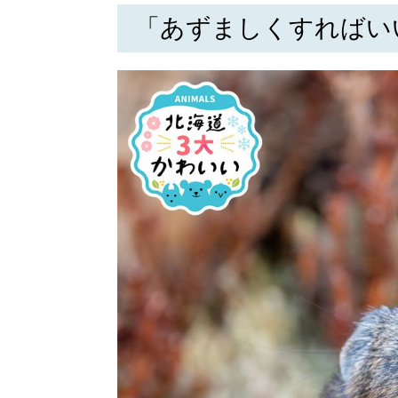
「あずましくすればい
パートナーメディア
Sitakkeパートナー
運営会社
広告掲載
情報提供・お問い合わせ
プライバシーポリシー
閉じる