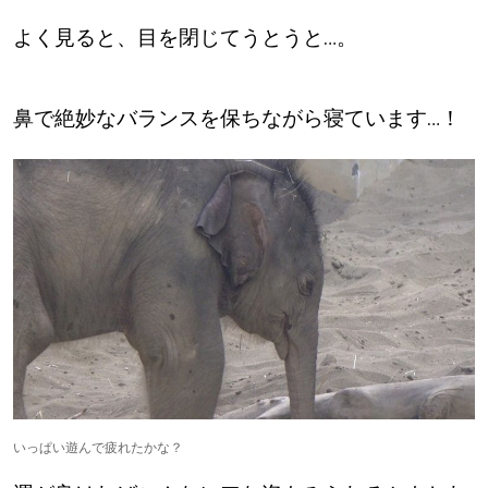
【道央のお気に入りを見つけたい】
よく見ると、目を閉じてうとうと…。
【道北のお気に入りを見つけたい】
【道東のお気に入りを見つけたい】
鼻で絶妙なバランスを保ちながら寝ています…！
北海道で暮らす、あなたとつくる、
明日への”きっかけ”WEBマガジン
いっぱい遊んで疲れたかな？