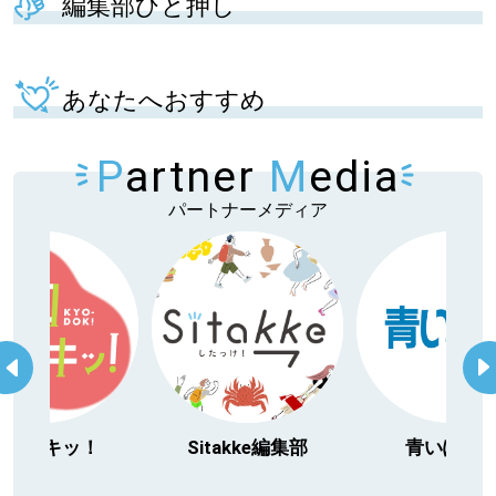
編集部ひと押し
あなたへおすすめ
P
artner
M
edia
パートナーメディア
今日ドキッ！
Sitakke編集部
青いぽす