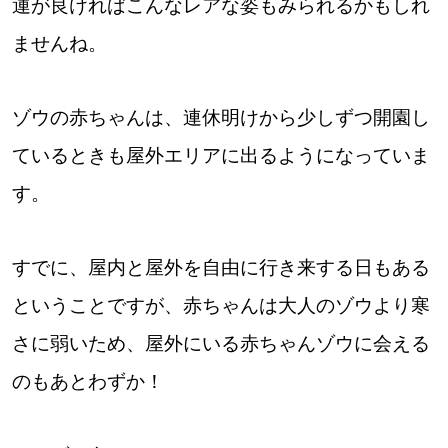
運が良ければこんなレアな姿もみられるかもしれ
パートナーメディア
Sitakkeパートナー
ませんね。
運営会社
広告掲載
ゾウの赤ちゃんは、連休明けから少しずつ開園し
情報提供・お問い合わせ
利用規約
ているときも屋外エリアに出るようになっていま
プライバシーポリシー
す。
すでに、屋内と屋外を自由に行き来する日もある
閉じる
ということですが、赤ちゃんは大人のゾウより寒
さに弱いため、屋外にいる赤ちゃんゾウに会える
のもあとわずか！