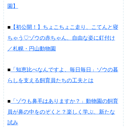
園】
■
【初公開！】ちょこちょこ走り、こてんと寝
ちゃう♡ゾウの赤ちゃん、自由な姿に釘付け
／札幌・円山動物園
■
「知恵比べなんですよ、毎日毎日」ゾウの暮
らしを支える飼育員たちの工夫とは
■
「ゾウも鼻毛はありますか？」動物園の飼育
員が鼻の中をのぞくと？楽しく学ぶ、新たな
試み