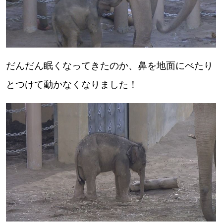
道東
道央
だんだん眠くなってきたのか、鼻を地面にぺたり
KEYWORD
とつけて動かなくなりました！
キーワード
Sitakke編集部あい
【いろんな価値観や生き方に触れたい】
Sitakke編集部 IKU
【まったり楽しみたい】
【暮らしの知恵を身につけたい】
札幌市
【札幌のお気に入りを見つけたい】