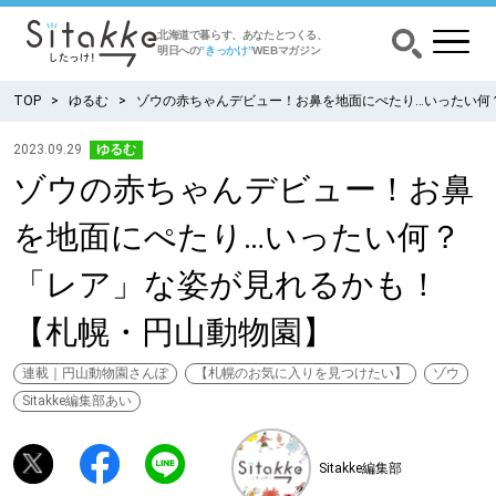
北海道で暮らす、あなたとつくる、
明日への
”きっかけ”
WEBマガジン
TOP
ゆるむ
ゾウの赤ちゃんデビュー！お鼻を地面にぺたり…いったい何
2023.09.29
ゆるむ
ゾウの赤ちゃんデビュー！お鼻
CATEGORY
カテゴリー
を地面にぺたり…いったい何？
食べる
「レア」な姿が見れるかも！
出かける
【札幌・円山動物園】
暮らす
連載｜円山動物園さんぽ
【札幌のお気に入りを見つけたい】
ゾウ
Sitakke編集部あい
みがく
Sitakke編集部
育む