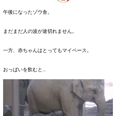
午後になったゾウ舎。
深める
ゆるむ
まだまだ人の波が途切れません。
SitakkeTV
一方、赤ちゃんはとってもマイペース。
LOCAL
ローカルエリア
おっぱいを飲むと…
all
札幌
道北
道南