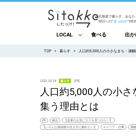
北海道で暮らす、あなた
明日への
”きっかけ”
WE
LOCAL
食べる
出か
all
TOP
暮らす
人口約5,000人の小さなまち・浦
札幌
道北
2023.02.24
暮らす
[PR]
人口約5,000人の
道南
集う理由とは
道東
道央
PR
移住
【道東のお気に入りを見つけたい】
【いろんな価値観や生き方に触れたい】
キャリア・仕事
浦