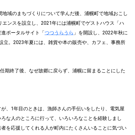
KEYWORD
山間地域のまちづくりについて学んだ後、浦幌町で地域おこし
キーワード
リエンスを設立し、2021年には浦幌町でゲストハウス「ハ
利用規約
Sitakke編集部あい
促進ポータルサイト「
つつうらうら
」を開設し、2022年秋に
Sitakke編集部 IKU
を設立。2023年夏には、雑貨や本の販売や、カフェ、事務所
【暮らしの知恵を身に
【札幌のお気に入りを
【道北のお気に入りを
隊任期終了後、なぜ故郷に戻らず、浦幌に留まることにした
すが、1年目のときは、漁師さんの手伝いをしたり、電気屋
いろな人のところに行って、いろいろなことを経験しまし
若者を応援してくれる人が町内にたくさんいることに気づい