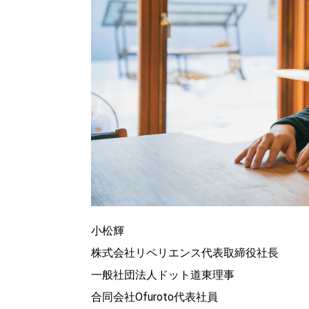
小松輝
北海道で暮らす、あなたとつくる、
株式会社リペリエンス代表取締役社長
明日への”きっかけ”WEBマガジン
一般社団法人ドット道東理事
合同会社Ofuroto代表社員