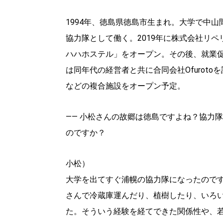
パートナーメディア
Sitakkeパートナー
1994年、徳島県徳島市生まれ。大学で中
協力隊として働く。2019年に株式会社リペ
運営会社
広告掲載
情報提供・お問い合わせ
ハハホステル」をオープン。その後、就業
プライバシーポリシー
は同年代の経営者と共に合同会社Ofuroto
などの複合施設をオープン予定。
閉じる
―― 小松さんの故郷は徳島ですよね？協力
のですか？
小松）
大学を出てすぐ浦幌の協力隊になったので
さんで冷蔵庫運んだり、植樹したり、いろ
た。そういう経験を経てできた関係性や、