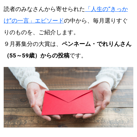
読者のみなさんから寄せられた
「人生の“きっか
道東
け”の一言」エピソード
の中から、毎月選りすぐ
道央
りのものを、ご紹介します。
９月募集分の大賞は、
ペンネーム・でれりんさん
KEYWORD
キーワード
（55～59歳）からの投稿
です。
Sitakke編集部あい
【いろんな価値観や生き方に触れたい】
Sitakke編集部 IKU
【まったり楽しみたい】
【暮らしの知恵を身につけたい】
札幌市
【札幌のお気に入りを見つけたい】