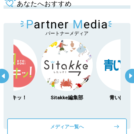
あなたへおすすめ
P
artner
M
edia
パートナーメディア
itakke編集部
青いぽすと
「北海道３大か
動物」プロジ
メディア一覧へ