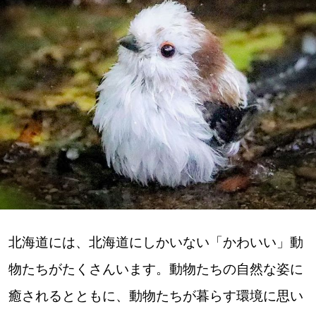
深める
ゆるむ
SitakkeTV
LOCAL
ローカルエリア
all
札幌
北海道には、北海道にしかいない「かわいい」動
物たちがたくさんいます。動物たちの自然な姿に
道北
癒されるとともに、動物たちが暮らす環境に思い
道南