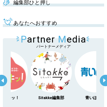
編集部ひと押し
あなたへおすすめ
P
artner
M
edia
パートナーメディア
itakke編集部
青いぽすと
「北海道３大か
動物」プロジ