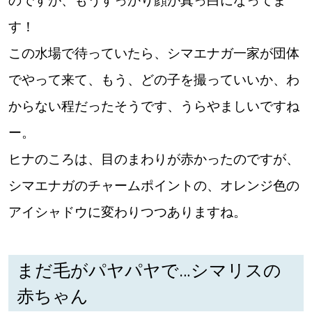
のですが、もうすっかり顔が真っ白になってま
す！
この水場で待っていたら、シマエナガ一家が団体
パートナーメディア
Sitakkeパートナー
でやって来て、もう、どの子を撮っていいか、わ
運営会社
広告掲載
からない程だったそうです、うらやましいですね
情報提供・お問い合わせ
利用規約
ー。
ヒナのころは、目のまわりが赤かったのですが、
プライバシーポリシー
シマエナガのチャームポイントの、オレンジ色の
アイシャドウに変わりつつありますね。
閉じる
まだ毛がパヤパヤで…シマリスの
赤ちゃん