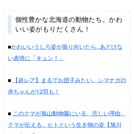
個性豊かな北海道の動物たち。かわ
いい姿がもりだくさん！
■
かわいいうしろ姿が振り向いたら…あどけな
い表情に「キュン！」
■
【超レア】まるでお団子みたい。シマナガの
赤ちゃんが12羽も！
■
このクマが旭山動物園にいる、悲しい理由。
クマが伝える、ヒトという生き物の姿【旭川