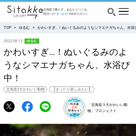
北海道で暮らす、あなたとつくる、
明日への
”きっかけ”
WEBマガジン
TOP
ゆるむ
かわいすぎ…！ぬいぐるみのようなシマエナガちゃん、水浴
2022.08.13
ゆるむ
かわいすぎ…！ぬいぐるみのよ
CATEGORY
カテゴリー
うなシマエナガちゃん、水浴び
食べる
中！
出かける
北海道3大かわいい動物
【まったり楽しみたい】
暮らす
「北海道３大かわいい動
物」プロジェクト
みがく
育む