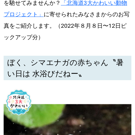
を馳せてみませんか？
「北海道3大かわいい動物
道東
プロジェクト」
に寄せられたみなさまからのお写
真をご紹介します。（2022年８月８日〜12日ピ
道央
ックアップ分）
KEYWORD
キーワード
ぼく、シマエナガの赤ちゃん〝暑
Sitakke編集部あい
い日は 水浴びだねー〟
【いろんな価値観や生き方に触れたい】
Sitakke編集部 IKU
【暮らしの知恵を身につけたい】
【まったり楽しみたい】
札幌市